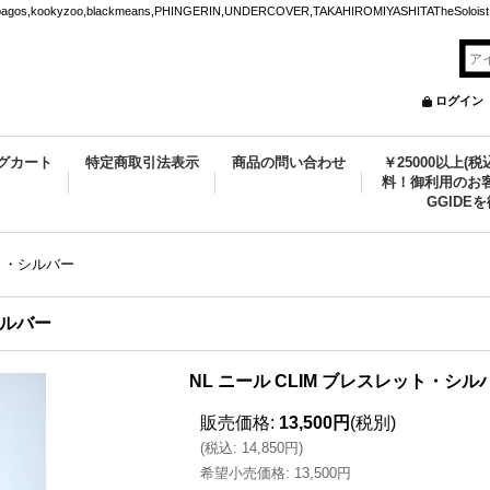
ookyzoo,blackmeans,PHINGERIN,UNDERCOVER,TAKAHIROMIYASHITATheSoloist.
ログイン
グカート
特定商取引法表示
商品の問い合わせ
￥25000以上(
料！御利用のお客
GGIDE
レット・シルバー
・シルバー
NL ニール CLIM ブレスレット・シ
販売価格
:
13,500円
(税別)
(
税込
:
14,850円
)
希望小売価格
:
13,500円