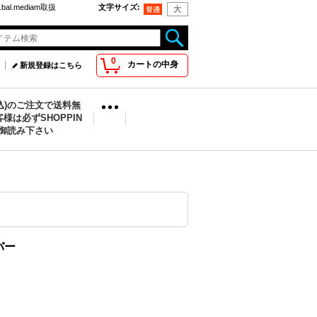
bal.mediam取扱
文字サイズ
:
0
カートの中身
新規登録はこちら
税込)のご注文で送料無
様は必ずSHOPPIN
を御読み下さい
ルバー