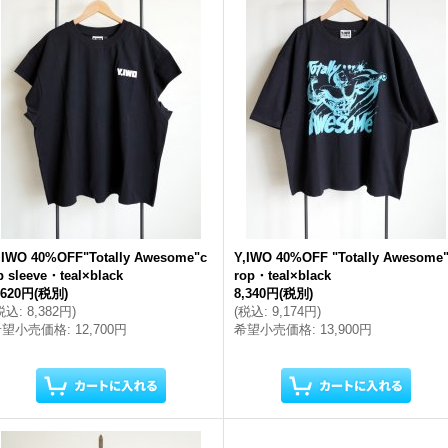
,IWO 40%OFF"Totally Awesome"c
Y,IWO 40%OFF "Totally Awesome
p sleeve・teal×black
rop・teal×black
,620円
(税別)
8,340円
(税別)
税込
:
8,382円
)
(
税込
:
9,174円
)
希望小売価格
:
12,700円
希望小売価格
:
13,900円