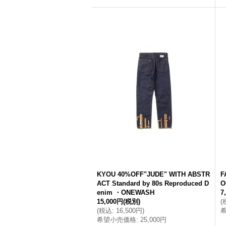
KYOU 40%OFF"JUDE" WITH ABSTR
F
ACT Standard by 80s Reproduced D
O
enim ・ONEWASH
7
15,000円
(税別)
(
(
税込
:
16,500円
)
希望小売価格
:
25,000円