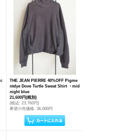
"c
THE JEAN PIERRE 40%OFF Pigme
ntdye Dove Turtle Sweat Shirt ・mid
night blue
21,600円
(税別)
(
税込
:
23,760円
)
希望小売価格
:
36,000円