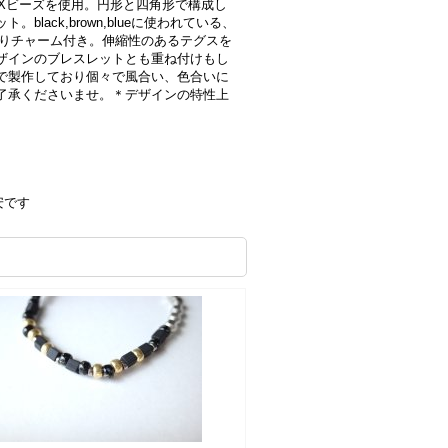
Xビーズを使用。円形と四角形で構成し
lack,brown,blueに使われている、
入りチャーム付き。伸縮性のあるテグスを
ザインのブレスレットとも重ね付けもし
で製作しており個々で風合い、色合いに
了承くださいませ。＊デザインの特性上
安です