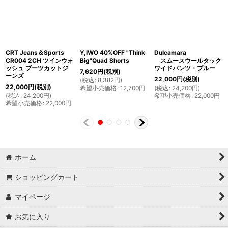
CRT Jeans＆Sports
Y,IWO 40%OFF "Think
Dulcamara
CR004 2CH ツインウォ
Big"Quad Shorts
スムースウールタック
ッシュ ブーツカットジ
ワイドパンツ・ブルー
7,620
円
(税別)
ーンズ
22,000
円
(税別)
(
税込
:
8,382
円
)
22,000
円
(税別)
希望小売価格
:
12,700
円
(
税込
:
24,200
円
)
(
税込
:
24,200
円
)
希望小売価格
:
22,000
円
希望小売価格
:
22,000
円
ホーム
ショッピングカート
マイページ
お気に入り