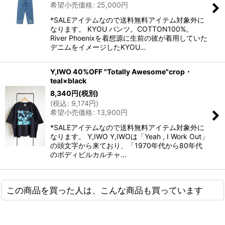
希望小売価格
:
25,000
円
*SALEアイテムなので送料無料アイテム対象外に
なります。 KYOU パンツ。COTTON100%。
River Phoenixを着想源に生前の彼が着用していた
デニムをイメージしたKYOU…
Y,IWO 40%OFF "Totally Awesome"crop・
teal×black
8,340
円
(税別)
(
税込
:
9,174
円
)
希望小売価格
:
13,900
円
*SALEアイテムなので送料無料アイテム対象外に
なります。 Y,IWO Y,IWOは「Yeah , I Work Out」
の頭文字から来ており、「1970年代から80年代
のボディビルカルチャ…
この商品を買った人は、こんな商品も買っています