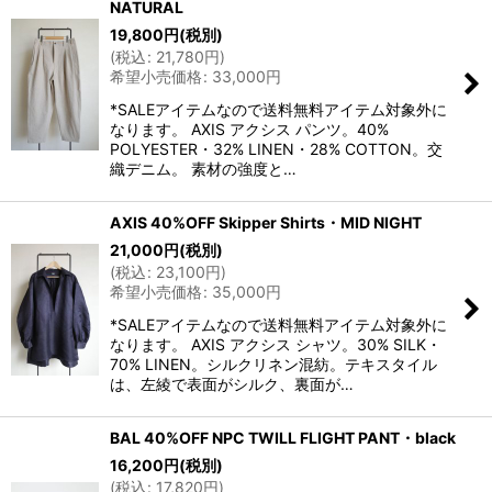
NATURAL
19,800
円
(税別)
(
税込
:
21,780
円
)
希望小売価格
:
33,000
円
*SALEアイテムなので送料無料アイテム対象外に
なります。 AXIS アクシス パンツ。40%
POLYESTER・32% LINEN・28% COTTON。交
織デニム。 素材の強度と…
AXIS 40%OFF Skipper Shirts・MID NIGHT
21,000
円
(税別)
(
税込
:
23,100
円
)
希望小売価格
:
35,000
円
*SALEアイテムなので送料無料アイテム対象外に
なります。 AXIS アクシス シャツ。30% SILK・
70% LINEN。シルクリネン混紡。テキスタイル
は、左綾で表面がシルク、裏面が…
BAL 40%OFF NPC TWILL FLIGHT PANT・black
16,200
円
(税別)
(
税込
:
17,820
円
)