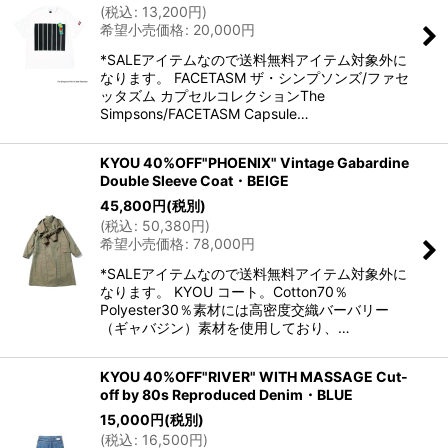
(
税込
:
13,200
円
)
希望小売価格
:
20,000
円
*SALEアイテムなので送料無料アイテム対象外に
なります。 FACETASM ザ・シンプソンズ/ファセ
ッタズム カプセルコレクションThe
Simpsons/FACETASM Capsule…
KYOU 40%OFF"PHOENIX" Vintage Gabardine
Double Sleeve Coat・BEIGE
45,800
円
(税別)
(
税込
:
50,380
円
)
希望小売価格
:
78,000
円
*SALEアイテムなので送料無料アイテム対象外に
なります。 KYOU コート。Cotton70％
Polyester30％素材には高密度交織バーバリー
（ギャバジン）素材を使用しており、…
KYOU 40%OFF"RIVER" WITH MASSAGE Cut-
off by 80s Reproduced Denim・BLUE
15,000
円
(税別)
(
税込
:
16,500
円
)