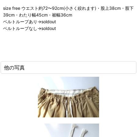
size free ウエスト約72〜92cm(小さく絞れます)・股上38cm・股下
39cm・わたり幅45cm・裾幅36cm
ベルトループあり→soldout
ベルトループなし→soldout
他の写真