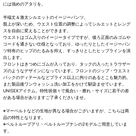
には強めのアタリを。
半端丈＆激太シルエットのイージーパンツ。
股上が深いため、ウエスト位置の調整によってシルエットとレング
スを自由に変えることができます。
ウエストはゴム入りのイージータイプですが、後ろ正面のみゴムや
コードを通さない仕様となっており、ゆったりとしたイージーパン
ツ特有のヒップのたるみを抑え、すっきりとしたヒップラインを演
出します。
フロントはきつめにゴムが入っており、タックの入ったトラウザー
ズのようなデザインになっています。フロントのジップ・ウエスト
バックのディテールなどプライス以上に拘りのあるとこも魅力的。
また製品後ワンウォッシュ洗い加工をかけて馴染ませています。
UNISEXアイテム。特性状個々で風合い・擦れ・サイズに若干の差
がある場合がありますご了承くださいませ。
※マーベルトなどの生地が異なる場合がございますが、こちらは商
品の特性となります。
※ベルトループアリ・ベルトループナシの2モデルご用意していま
す。