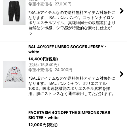
希望小売価格
:
27,000
円
*SALEアイテムなので送料無料アイテム対象外に
なります。 BAL バル パンツ。コットンナイロン
ポリエステルツイル。異繊維同士の収縮差により
自然なシボ感、シワ感が特徴的な素材に仕上が
っ…
BAL 40%OFF UMBRO SOCCER JERSEY・
white
14,400
円
(税別)
(
税込
:
15,840
円
)
希望小売価格
:
24,000
円
*SALEアイテムなので送料無料アイテム対象外に
なります。 BAL バル シャツ。ポリエステル
100%。吸水速乾機能のポリエステル素材を採
用。肌にストレスなく通年着用してただけます。
…
FACETASM 40%OFF THE SIMPSONS 7BAR
BIG TEE・white
12,000
円
(税別)