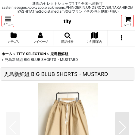
新潟のセレクトショップTITY 全国へ通販可
ssstein,ebagos,kookyzoo,blackmeans,PHINGERIN,UNDERCOVER,TAKAHIROM
IYASHITATheSoloist.mediam取扱ブランドその他正規取り扱い
tity
メニュー
カート
カテゴリ
マイページ
商品検索
ご利用案内
ホーム
>
TITY SELECTION
>
児島新鮮組
>
児島新鮮組 BIG BLUB SHORTS・MUSTARD
児島新鮮組 BIG BLUB SHORTS・MUSTARD