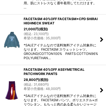
用。肌にストレスなく通年着用してただけます。
…
FACETASM 40%OFF FACETASM×CPD SHIRAI
HIGHNECK SWEAT
21,000
円
(税別)
(
税込
:
23,100
円
)
希望小売価格
:
35,000
円
*SALEアイテムなので送料無料アイテム対象外に
なります。 FACETASM スウェットシャツ。
GROUND/COTTON100% PARTS:COTTON96%
POLYURETHAN…
FACETASM 40%OFF ASSYMETRICAL
PATCHWORK PANTS
28,800
円
(税別)
(
税込
:
31,680
円
)
希望小売価格
:
48,000
円
*SALEアイテムなので送料無料アイテム対象外に
なります。 FACETASM パンツ。ポリエステル×ポ
リウレタン。もちっと肉のある柔らかいジャージ