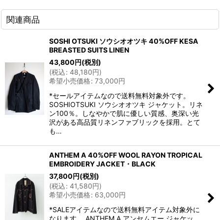
関連商品
SOSHI OTSUKI ソウシオオツキ 40%OFF KESA
BREASTED SUITS LINEN
43,800
円
(税別)
(
税込
:
48,180
円
)
希望小売価格
:
73,000
円
*セールアイテムなので送料無料対象外です。
SOSHIOTSUKI ソウシオオツキ ジャケット。リネ
ン100％。しなやかで肌に優しい質感、奥深い光
沢がある高品質リネンファブリックを採用。とて
も…
ANTHEM A 40%OFF WOOL RAYON TROPICAL
EMBROIDERY JACKET・BLACK
37,800
円
(税別)
(
税込
:
41,580
円
)
希望小売価格
:
63,000
円
*SALEアイテムなので送料無料アイテム対象外に
なります。 ANTHEM A アンセムエー ジャケッ