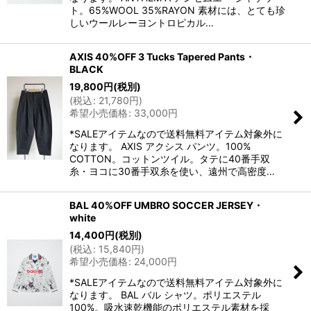
ト。65%WOOL 35%RAYON 素材には、とても珍
しいウールレーヨントロピカル…
AXIS 40%OFF 3 Tucks Tapered Pants・
BLACK
19,800
円
(税別)
(
税込
:
21,780
円
)
希望小売価格
:
33,000
円
*SALEアイテムなので送料無料アイテム対象外に
なります。 AXIS アクシス パンツ。100%
COTTON。コットンツイル。タテに40番手双
糸・ヨコに30番手双糸を使い、遠州で高密度…
BAL 40%OFF UMBRO SOCCER JERSEY・
white
14,400
円
(税別)
(
税込
:
15,840
円
)
希望小売価格
:
24,000
円
*SALEアイテムなので送料無料アイテム対象外に
なります。 BAL バル シャツ。ポリエステル
100%。吸水速乾機能のポリエステル素材を採