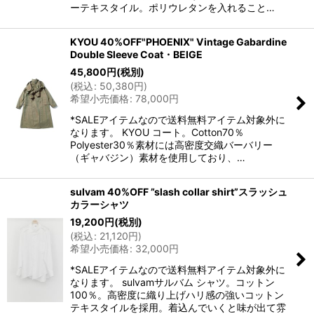
ーテキスタイル。ポリウレタンを入れること…
KYOU 40%OFF"PHOENIX" Vintage Gabardine
Double Sleeve Coat・BEIGE
45,800
円
(税別)
(
税込
:
50,380
円
)
希望小売価格
:
78,000
円
*SALEアイテムなので送料無料アイテム対象外に
なります。 KYOU コート。Cotton70％
Polyester30％素材には高密度交織バーバリー
（ギャバジン）素材を使用しており、…
sulvam 40%OFF ”slash collar shirt”スラッシュ
カラーシャツ
19,200
円
(税別)
(
税込
:
21,120
円
)
希望小売価格
:
32,000
円
*SALEアイテムなので送料無料アイテム対象外に
なります。 sulvamサルバム シャツ。コットン
100％。高密度に織り上げハリ感の強いコットン
テキスタイルを採用。着込んでいくと味が出て雰