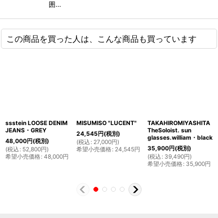
囲…
この商品を買った人は、こんな商品も買っています
ssstein LOOSE DENIM
MISUMISO "LUCENT"
TAKAHIROMIYASHITA
JEANS・GREY
TheSoloist. sun
24,545
円
(税別)
glasses.william・black
48,000
円
(税別)
(
税込
:
27,000
円
)
35,900
円
(税別)
(
税込
:
52,800
円
)
希望小売価格
:
24,545
円
希望小売価格
:
48,000
円
(
税込
:
39,490
円
)
希望小売価格
:
35,900
円