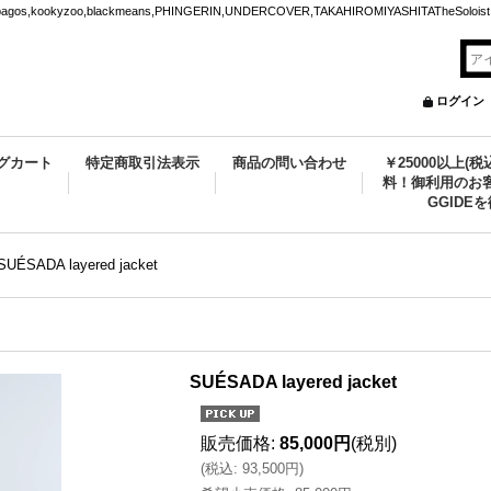
ookyzoo,blackmeans,PHINGERIN,UNDERCOVER,TAKAHIROMIYASHITATheSoloist.
ログイン
グカート
特定商取引法表示
商品の問い合わせ
￥25000以上(
料！御利用のお客
GGIDE
SUÉSADA layered jacket
SUÉSADA layered jacket
販売価格
:
85,000円
(税別)
(
税込
:
93,500円
)