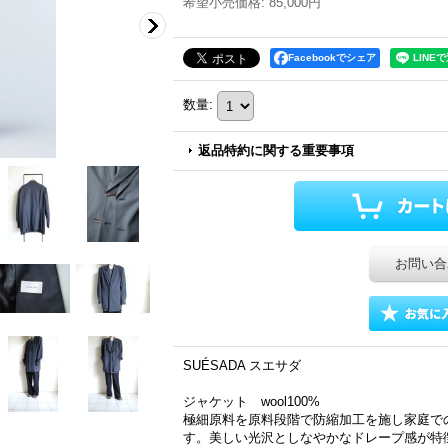
希望小売価格
:
85,000円
Facebookでシェア
数量
:
返品特約に関する重要事項
お問い合
SUÉSADA スエサダ
ジャケット wool100%
極細原料を原料段階で防縮加工を施し家庭で
す。美しい光沢としなやかなドレープ感が特