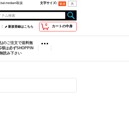
bal.mediam取扱
文字サイズ
:
0
カートの中身
新規登録はこちら
税込)のご注文で送料無
様は必ずSHOPPIN
を御読み下さい