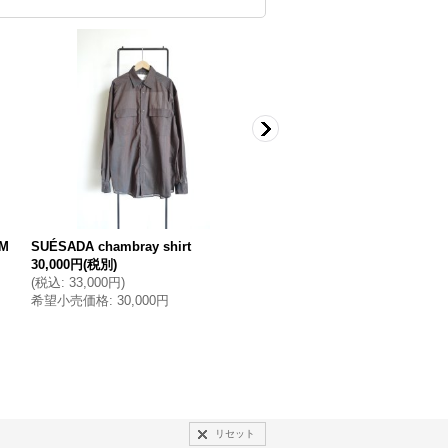
OM
SUÉSADA chambray shirt
BIFURCATUM Printed layere
30,000円
(税別)
35,000円
(税別)
(
税込
:
33,000円
)
(
税込
:
38,500円
)
希望小売価格
:
30,000円
希望小売価格
:
35,000円
リセット