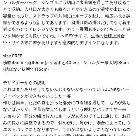
ショルダーバッグ。シンプルに収納口に巾着紐を通してあり絞るこ
とで収納。入り口が大きくも絞ることができるので荷物が出にくく
容量たっぷり。ストラップの片側にはループを配し、幅広い長さ調
節ができるよう設計してあります。肩掛け斜め掛けだけでなく着用
者にあわせてアレンジできます。カラー展開も多いのでちょっと遊
びを利かせても良いですね。UNISEXサイズ。生地の仕様上風合
い・サイズ等に差がありますが意図的なデザインになります。
size FREE
横幅45cm・縦60cm(折り返すと40cm)・ショルダー最大約98cm
(結ばない状態で115cm)
デザイナーからの説明
これはまたありそうでないんじゃないかなーっていうJUNKなイー
ジーバックができちゃいましたー🤤
作りは簡単。ただの袋を折った部分に巾着紐を通して、ものが落ち
ないばかりか、容量も増えてしまうという便利なバックですー🧺
ショルダー部分の紐は片方にループがあるのでそこに通して、お好
みの長さに調整できるので、斜めがけ、肩かけ、場合によってはウ
エストバックにもなりますー。ものが出ないようにもなっているの
で、バックinバックにもなるので買い付けの時とか便利だろーなー