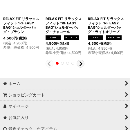
RELAX FIT リラックス
RELAX FIT リラックス
RELAX FIT リラックス
フィット ”RF EASY
フィット ”RF EASY
フィット ”RF EASY
BAG”ショルダーバッ
BAG”ショルダーバッ
BAG”ショルダーバッ
グ・ブラウン
グ・チャコール
グ・ライトオリーブ
4,500
円
(税別)
(
税込
:
4,950
円
)
4,500
円
(税別)
4,500
円
(税別)
希望小売価格
:
4,500
円
(
税込
:
4,950
円
)
(
税込
:
4,950
円
)
希望小売価格
:
4,500
円
希望小売価格
:
4,500
円
ホーム
ショッピングカート
マイページ
お気に入り
最近チェックしたアイテム