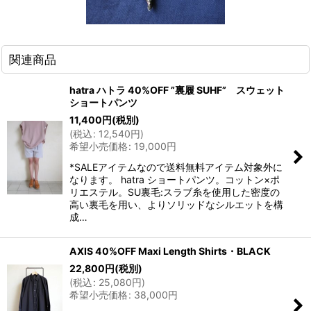
関連商品
hatra ハトラ 40%OFF ”裏履 SUHF” スウェット
ショートパンツ
11,400
円
(税別)
(
税込
:
12,540
円
)
希望小売価格
:
19,000
円
*SALEアイテムなので送料無料アイテム対象外に
なります。 hatra ショートパンツ。コットン×ポ
リエステル。SU裏毛:スラブ糸を使用した密度の
高い裏毛を用い、よりソリッドなシルエットを構
成…
AXIS 40%OFF Maxi Length Shirts・BLACK
22,800
円
(税別)
(
税込
:
25,080
円
)
希望小売価格
:
38,000
円