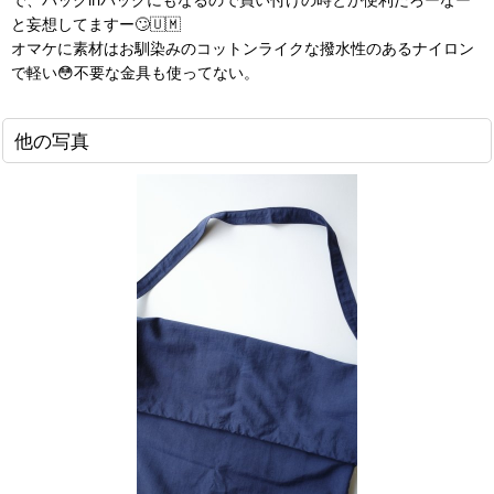
と妄想してますー🙄🇺🇲
オマケに素材はお馴染みのコットンライクな撥水性のあるナイロン
で軽い😳不要な金具も使ってない。
他の写真