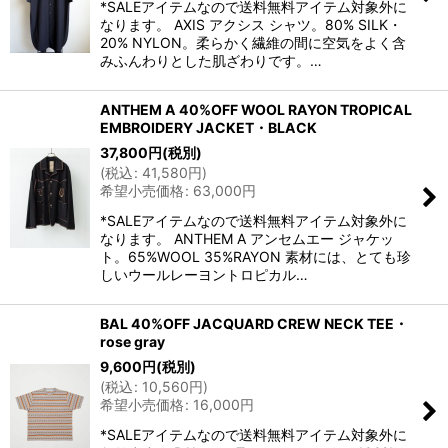
*SALEアイテムなので送料無料アイテム対象外に
なります。 AXIS アクシス シャツ。80% SILK・
20% NYLON。柔らかく繊維の間に空気をよく含
みふんわりとした肌ざわりです。…
ANTHEM A 40%OFF WOOL RAYON TROPICAL
EMBROIDERY JACKET・BLACK
37,800
円
(税別)
(
税込
:
41,580
円
)
希望小売価格
:
63,000
円
*SALEアイテムなので送料無料アイテム対象外に
なります。 ANTHEM A アンセムエー ジャケッ
ト。65%WOOL 35%RAYON 素材には、とても珍
しいウールレーヨントロピカル…
BAL 40%OFF JACQUARD CREW NECK TEE・
rose gray
9,600
円
(税別)
(
税込
:
10,560
円
)
希望小売価格
:
16,000
円
*SALEアイテムなので送料無料アイテム対象外に