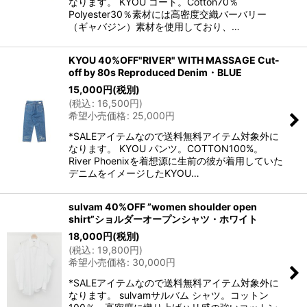
なります。 KYOU コート。Cotton70％
Polyester30％素材には高密度交織バーバリー
（ギャバジン）素材を使用しており、…
KYOU 40%OFF"RIVER" WITH MASSAGE Cut-
off by 80s Reproduced Denim・BLUE
15,000
円
(税別)
(
税込
:
16,500
円
)
希望小売価格
:
25,000
円
*SALEアイテムなので送料無料アイテム対象外に
なります。 KYOU パンツ。COTTON100%。
River Phoenixを着想源に生前の彼が着用していた
デニムをイメージしたKYOU…
sulvam 40%OFF ”women shoulder open
shirt”ショルダーオープンシャツ・ホワイト
18,000
円
(税別)
(
税込
:
19,800
円
)
希望小売価格
:
30,000
円
*SALEアイテムなので送料無料アイテム対象外に
なります。 sulvamサルバム シャツ。コットン