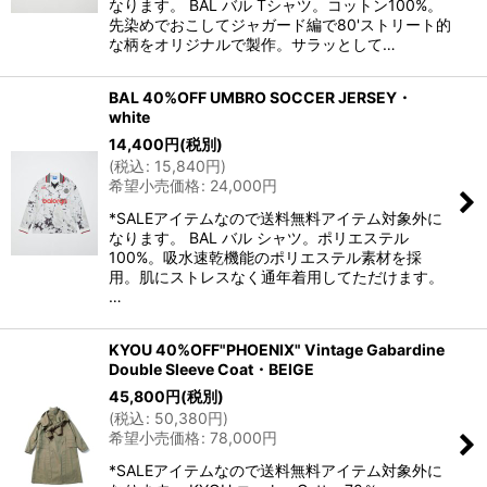
なります。 BAL バル Tシャツ。コットン100%。
先染めでおこしてジャガード編で80'ストリート的
な柄をオリジナルで製作。サラッとして…
BAL 40%OFF UMBRO SOCCER JERSEY・
white
14,400
円
(税別)
(
税込
:
15,840
円
)
希望小売価格
:
24,000
円
*SALEアイテムなので送料無料アイテム対象外に
なります。 BAL バル シャツ。ポリエステル
100%。吸水速乾機能のポリエステル素材を採
用。肌にストレスなく通年着用してただけます。
…
KYOU 40%OFF"PHOENIX" Vintage Gabardine
Double Sleeve Coat・BEIGE
45,800
円
(税別)
(
税込
:
50,380
円
)
希望小売価格
:
78,000
円
*SALEアイテムなので送料無料アイテム対象外に