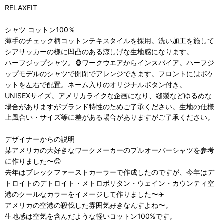
RELAXFIT
シャツ コットン100％
薄手のチェック柄コットンテキスタイルを採用。洗い加工を施して
シアサッカーの様に凹凸のある涼しげな生地感になります。
ハーフジップシャツ。🦍ワークウエアからインスパイア。ハーフジ
ップモデルのシャツで開閉でアレンジできます。フロントにはポケ
ットを左右で配置。ネーム入りのオリジナルボタン付き。
UNISEXサイズ。アメリカライクな企画になり、縫製などゆるめな
場合がありますがブランド特性のためご了承ください。生地の仕様
上風合い・サイズ等に差がある場合がありますがご了承ください。
デザイナーからの説明
某アメリカの大好きなワークメーカーのプルオーバーシャツを参考
に作りました〜😊
去年はブレックファーストカーラーで作成したのですが、今年はデ
トロイトのデトロイト・メトロポリタン・ウェイン・カウンティ空
港のクールなカラーをイメージして作りました〜✈️
アメリカの空港の殺伐した雰囲気好きなんすよね〜。
生地感は空気を含んだような軽いコットン100%です。