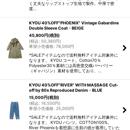
く丈夫なリップストップ生地で製作。中厚で密
度…
KYOU 40%OFF"PHOENIX" Vintage Gabardine
Double Sleeve Coat・BEIGE
45,800
円
(税別)
(
税込
:
50,380
円
)
希望小売価格
:
78,000
円
*SALEアイテムなので送料無料アイテム対象外に
なります。 KYOU コート。Cotton70％
Polyester30％素材には高密度交織バーバリー
（ギャバジン）素材を使用しており、…
KYOU 40%OFF"RIVER" WITH MASSAGE Cut-
off by 80s Reproduced Denim・BLUE
15,000
円
(税別)
(
税込
:
16,500
円
)
希望小売価格
:
25,000
円
*SALEアイテムなので送料無料アイテム対象外に
なります。 KYOU パンツ。COTTON100%。
River Phoenixを着想源に生前の彼が着用していた