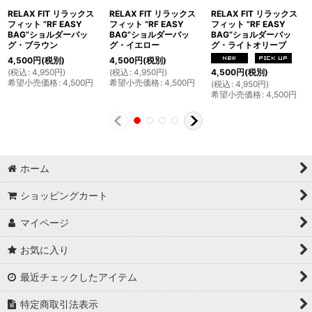
RELAX FIT リラックス
RELAX FIT リラックス
RELAX FIT リラックス
フィット ”RF EASY
フィット ”RF EASY
フィット ”RF EASY
BAG”ショルダーバッ
BAG”ショルダーバッ
BAG”ショルダーバッ
グ・ブラウン
グ・イエロー
グ・ライトオリーブ
4,500
円
(税別)
4,500
円
(税別)
(
税込
:
4,950
円
)
(
税込
:
4,950
円
)
4,500
円
(税別)
希望小売価格
:
4,500
円
希望小売価格
:
4,500
円
(
税込
:
4,950
円
)
希望小売価格
:
4,500
円
ホーム
ショッピングカート
マイページ
お気に入り
最近チェックしたアイテム
特定商取引法表示