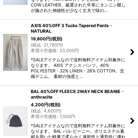
COW LEATHER。厳選された牛革にタンニン鞣し
が施された伸縮性が少なく丈夫で味の…
AXIS 40%OFF 3 Tucks Tapered Pants・
NATURAL
19,800
円
(税別)
(
税込
:
21,780
円
)
希望小売価格
:
33,000
円
*SALEアイテムなので送料無料アイテム対象外に
なります。 AXIS アクシス パンツ。40%
POLYESTER・32% LINEN・28% COTTON。交
織デニム。 素材の強度と…
BAL 40%OFF FLEECE 2WAY NECK BEANIE・
anthracite
4,200
円
(税別)
(
税込
:
4,620
円
)
希望小売価格
:
7,000
円
*SALEアイテムなので送料無料アイテム対象外に
なります。 BAL バル ビーニー。ポリエステル素
材を用いた軽量で柔らかく速乾性と通気性に優れ