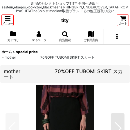
新潟のセレクトショップTITY 全国へ通販可
ssstein,ebagos,kookyzoo,blackmeans,PHINGERIN,UNDERCOVER,TAKAHIROM
IYASHITATheSoloist.mediam取扱ブランドその他正規取り扱い
tity
メニュー
カート
カテゴリ
マイページ
商品検索
ご利用案内
ホーム
>
special price
>
mother 70%OFF TUBOMI SKIRT スカート
mother 70%OFF TUBOMI SKIRT スカ
ート