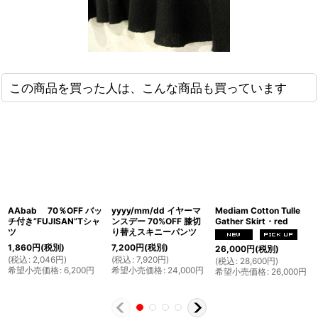
この商品を買った人は、こんな商品も買っています
AAbab 70％OFF バッ
yyyy/mm/dd イヤーマ
Mediam Cotton Tulle
チ付き”FUJISAN”Tシャ
ンスデー 70%OFF 膝切
Gather Skirt・red
ツ
り替えスキニーパンツ
1,860
円
(税別)
7,200
円
(税別)
26,000
円
(税別)
(
税込
:
2,046
円
)
(
税込
:
7,920
円
)
(
税込
:
28,600
円
)
希望小売価格
:
6,200
円
希望小売価格
:
24,000
円
希望小売価格
:
26,000
円