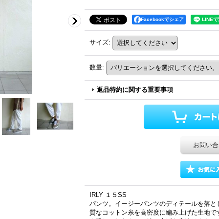
Facebookでシェア
サイズ
:
数量
:
返品特約に関する重要事項
お問い合
IRLY １５SS
パンツ。イージーパンツのディテールを落と
質なコットン糸を高密度に編み上げた生地で