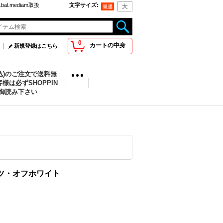
bal.mediam取扱
文字サイズ
:
0
カートの中身
新規登録はこちら
税込)のご注文で送料無
様は必ずSHOPPIN
を御読み下さい
ンツ・オフホワイト