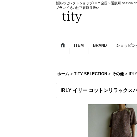
新潟のセレクトショップTITY 全国へ通販可 ssstein,ebagos,k
ブランドその他正規取り扱い
ITEM
BRAND
ショッピン
ホーム
>
TITY SELECTION
>
その他
>
IR
IRLY イリー コットンリラック