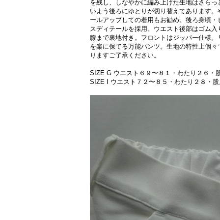
を残し、しなやかに編み上げた生地はさらっ
いよう後ろにゆとりが切り替えてあります。
ールアップしての着用もお勧め。後ろ身頃・
スディテールを採用。ウエスト後部はゴム入
膝まで裏地付き。フロントはジッパー仕様。
を楽に保てる万能パンツ。生地の特性上個々
りますご了承ください。
SIZE G ウエスト６９〜８１・わたり２６
SIZE I ウエスト７２〜８５・わたり２８・