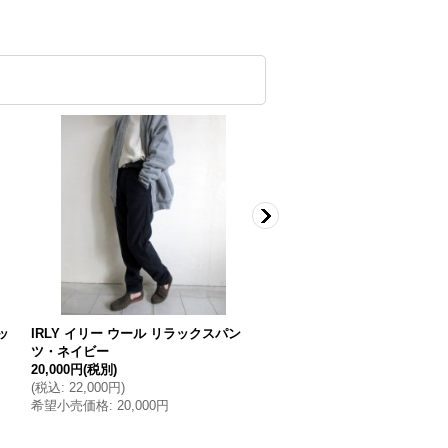
ッ
IRLY イリー ウール リラックスパン
IRLY イリー ピンストライプ
ツ・ネイビー
ラックスパンツ・チャコール・
20,000円
(税別)
18,000円
(税別)
(
税込
:
22,000円
)
(
税込
:
19,800円
)
希望小売価格
:
20,000円
希望小売価格
:
18,000円