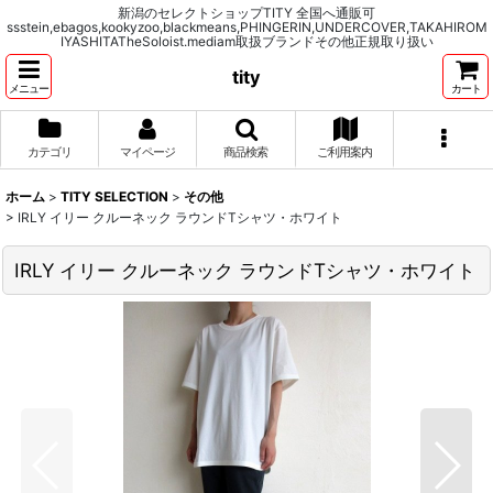
新潟のセレクトショップTITY 全国へ通販可
ssstein,ebagos,kookyzoo,blackmeans,PHINGERIN,UNDERCOVER,TAKAHIROM
IYASHITATheSoloist.mediam取扱ブランドその他正規取り扱い
tity
メニュー
カート
カテゴリ
マイページ
商品検索
ご利用案内
ホーム
>
TITY SELECTION
>
その他
>
IRLY イリー クルーネック ラウンドTシャツ・ホワイト
IRLY イリー クルーネック ラウンドTシャツ・ホワイト