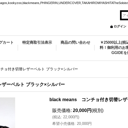
ookyzoo,blackmeans,PHINGERIN,UNDERCOVER,TAKAHIROMIYASHITATheSoloist.
ログイン
グカート
特定商取引法表示
商品の問い合わせ
￥25000以上(
料！御利用のお客
GGIDE
s コンチョ付き切替レザーベルト ブラック×シルバー
切替レザーベルト ブラック×シルバー
black means コンチョ付き切替
販売価格
:
20,000円
(税別)
(
税込
:
22,000円
)
希望小売価格
:
20,000円