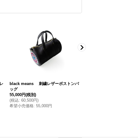
クレ
black means 刺繍レザーボストンバ
black means x beauty:be
ッグ
ートラッカージャケット
55,000円
(税別)
(
税込
:
60,500円
)
155,000円
(税別)
希望小売価格
:
55,000円
(
税込
:
170,500円
)
希望小売価格
:
155,000円