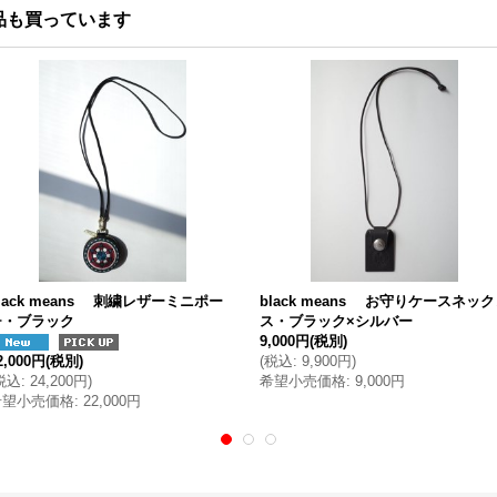
品も買っています
lack means 刺繍レザーミニポー
black means お守りケースネッ
チ・ブラック
ス・ブラック×シルバー
9,000円
(税別)
2,000円
(税別)
(
税込
:
9,900円
)
税込
:
24,200円
)
希望小売価格
:
9,000円
希望小売価格
:
22,000円