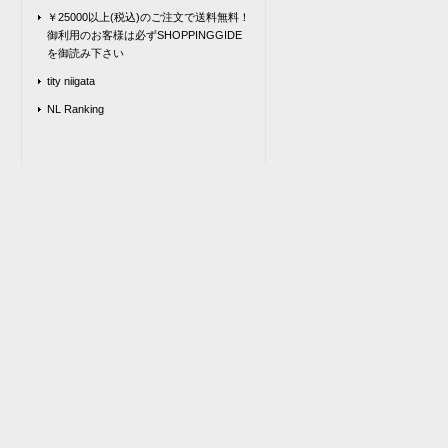
￥25000以上(税込)のご注文で送料無料！
御利用のお客様は必ずSHOPPINGGIDE
を御読み下さい
tity niigata
NL Ranking