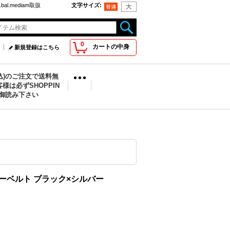
bal.mediam取扱
文字サイズ
:
0
カートの中身
新規登録はこちら
税込)のご注文で送料無
様は必ずSHOPPIN
を御読み下さい
レザーベルト ブラック×シルバー