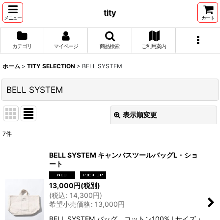
tity
メニュー
カート
カテゴリ
マイページ
商品検索
ご利用案内
ホーム
>
TITY SELECTION
>
BELL SYSTEM
BELL SYSTEM
表示順変更
閉じる
7
件
表示数
:
BELL SYSTEM キャンバスツールバッグL・ショ
ート
並び順
:
13,000
円
(税別)
(
税込
:
14,300
円
)
絞り込む
希望小売価格
:
13,000
円
BELL SYSTEM バッグ コットン100% Lサイズ・