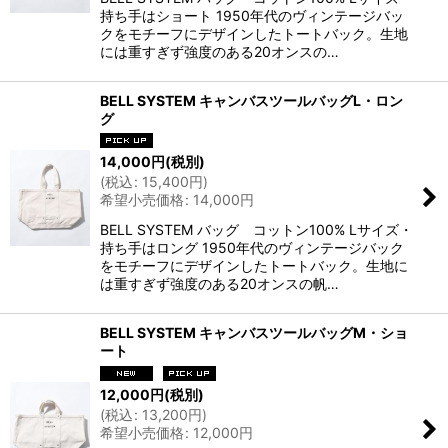
持ち手はショート 1950年代のヴィンテージバッ
クをモチーフにデザインしたトートバック。生地
には重すぎず強度のある20オンスの…
BELL SYSTEM キャンバスツールバッグL・ロン
グ
14,000
円
(税別)
(
税込
:
15,400
円
)
希望小売価格
:
14,000
円
BELL SYSTEM バッグ コットン100% Lサイズ・
持ち手はロング 1950年代のヴィンテージバック
をモチーフにデザインしたトートバック。生地に
は重すぎず強度のある20オンスの帆…
BELL SYSTEM キャンバスツールバッグM・ショ
ート
12,000
円
(税別)
(
税込
:
13,200
円
)
希望小売価格
:
12,000
円