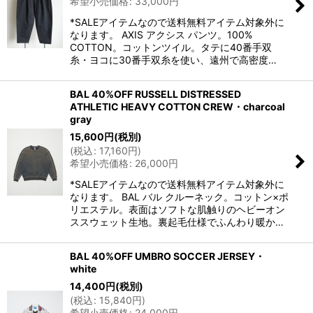
希望小売価格
:
33,000
円
*SALEアイテムなので送料無料アイテム対象外に
なります。 AXIS アクシス パンツ。100%
COTTON。コットンツイル。タテに40番手双
糸・ヨコに30番手双糸を使い、遠州で高密度…
BAL 40%OFF RUSSELL DISTRESSED
ATHLETIC HEAVY COTTON CREW・charcoal
gray
15,600
円
(税別)
(
税込
:
17,160
円
)
希望小売価格
:
26,000
円
*SALEアイテムなので送料無料アイテム対象外に
なります。 BAL バル クルーネック。コットン×ポ
リエステル。表面はソフトな肌触りのヘビーオン
ススウェット生地。裏起毛仕様でふんわり暖か…
BAL 40%OFF UMBRO SOCCER JERSEY・
white
14,400
円
(税別)
(
税込
:
15,840
円
)
希望小売価格
:
24,000
円