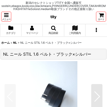
新潟のセレクトショップTITY 全国へ通販可
ssstein,ebagos,kookyzoo,blackmeans,PHINGERIN,UNDERCOVER,TAKAHIROM
IYASHITATheSoloist.mediam取扱ブランドその他正規取り扱い
tity
メニュー
カート
カテゴリ
マイページ
商品検索
ご利用案内
ホーム
>
NL
>
NL ニール STIL 1.6 ベルト・ブラック×シルバー
NL ニール STIL 1.6 ベルト・ブラック×シルバー