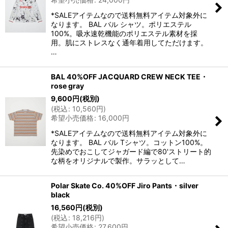
*SALEアイテムなので送料無料アイテム対象外に
なります。 BAL バル シャツ。ポリエステル
100%。吸水速乾機能のポリエステル素材を採
用。肌にストレスなく通年着用してただけます。
…
BAL 40%OFF JACQUARD CREW NECK TEE・
rose gray
9,600
円
(税別)
(
税込
:
10,560
円
)
希望小売価格
:
16,000
円
*SALEアイテムなので送料無料アイテム対象外に
なります。 BAL バル Tシャツ。コットン100%。
先染めでおこしてジャガード編で80'ストリート的
な柄をオリジナルで製作。サラッとして…
Polar Skate Co. 40%OFF Jiro Pants・silver
black
16,560
円
(税別)
(
税込
:
18,216
円
)
希望小売価格
:
27,600
円