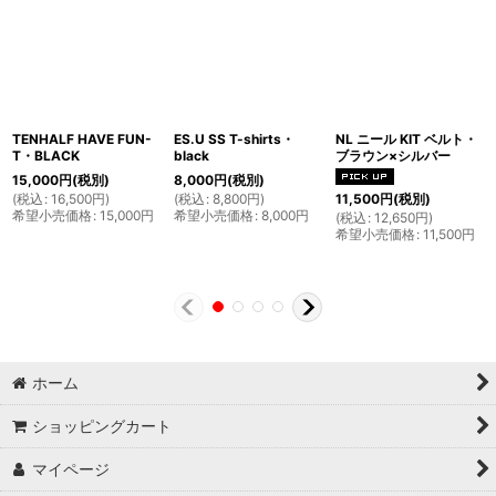
TENHALF HAVE FUN-
ES.U SS T-shirts・
NL ニール KIT ベルト・
T・BLACK
black
ブラウン×シルバー
15,000
円
(税別)
8,000
円
(税別)
(
税込
:
16,500
円
)
(
税込
:
8,800
円
)
11,500
円
(税別)
希望小売価格
:
15,000
円
希望小売価格
:
8,000
円
(
税込
:
12,650
円
)
希望小売価格
:
11,500
円
ホーム
ショッピングカート
マイページ