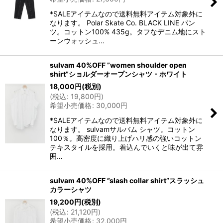
*SALEアイテムなので送料無料アイテム対象外に
なります。 Polar Skate Co. BLACK LINE パン
ツ。コットン100% 435g。タフなデニム地にスト
ーンウォッシュ…
sulvam 40%OFF ”women shoulder open
shirt”ショルダーオープンシャツ・ホワイト
18,000
円
(税別)
(
税込
:
19,800
円
)
希望小売価格
:
30,000
円
*SALEアイテムなので送料無料アイテム対象外に
なります。 sulvamサルバム シャツ。コットン
100％。高密度に織り上げハリ感の強いコットン
テキスタイルを採用。着込んでいくと味が出て雰
囲…
sulvam 40%OFF ”slash collar shirt”スラッシュ
カラーシャツ
19,200
円
(税別)
(
税込
:
21,120
円
)
希望小売価格
:
32,000
円