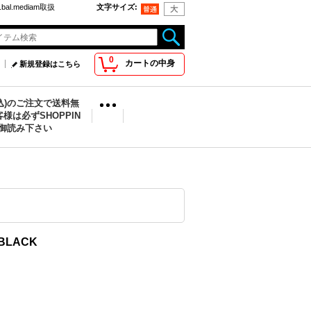
bal.mediam取扱
文字サイズ
:
0
カートの中身
新規登録はこちら
税込)のご注文で送料無
様は必ずSHOPPIN
を御読み下さい
・BLACK