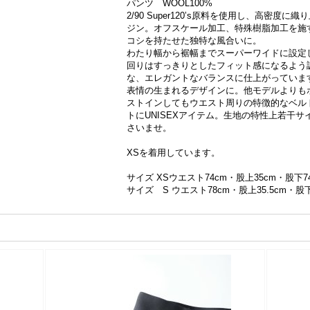
パンツ WOOL100%
2/90 Super120ʼs原料を使用し、高密
ジン。オフスケール加工、特殊樹脂加工を施
コシを持たせた独特な風合いに。
わたり幅から裾幅までスーパーワイドに設定
回りはすっきりとしたフィット感になるよう
な、エレガントなバランスに仕上がっていま
表情の生まれるデザインに。他モデルよりも
ストインしてもウエスト周りの特徴的なベル
トにUNISEXアイテム。生地の特性上若干
さいませ。
XSを着用しています。
サイズ XSウエスト74cm・股上35cm・股下7
サイズ S ウエスト78cm・股上35.5cm・股下