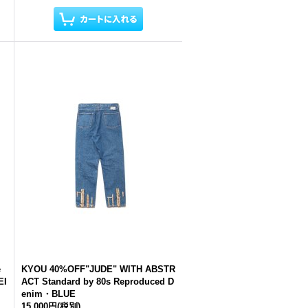
e
KYOU 40%OFF"JUDE" WITH ABSTR
EI
ACT Standard by 80s Reproduced D
enim・BLUE
15,000円
(税別)