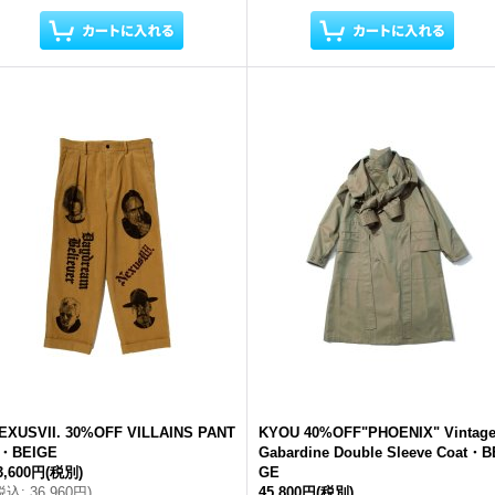
EXUSVII. 30%OFF VILLAINS PANT
KYOU 40%OFF"PHOENIX" Vintag
・BEIGE
Gabardine Double Sleeve Coat・B
3,600円
(税別)
GE
税込
:
36,960円
)
45,800円
(税別)