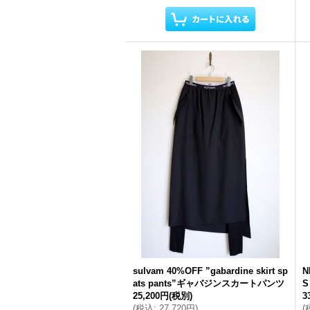
sulvam 40%OFF ”gabardine skirt sp
N
ats pants”ギャバジンスカートパンツ
S
25,200円
(税別)
3
(
税込
:
27,720円
)
(