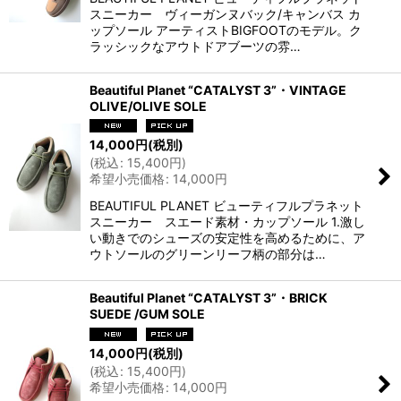
スニーカー ヴィーガンヌバック/キャンバス カ
ップソール アーティストBIGFOOTのモデル。ク
ラッシックなアウトドアブーツの雰…
Beautiful Planet “CATALYST 3”・VINTAGE
OLIVE/OLIVE SOLE
14,000
円
(税別)
(
税込
:
15,400
円
)
希望小売価格
:
14,000
円
BEAUTIFUL PLANET ビューティフルプラネット
スニーカー スエード素材・カップソール 1.激し
い動きでのシューズの安定性を高めるために、ア
ウトソールのグリーンリーフ柄の部分は…
Beautiful Planet “CATALYST 3”・BRICK
SUEDE /GUM SOLE
14,000
円
(税別)
(
税込
:
15,400
円
)
希望小売価格
:
14,000
円