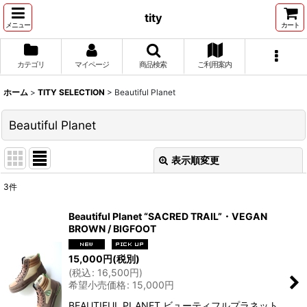
tity
メニュー
カート
カテゴリ
マイページ
商品検索
ご利用案内
ホーム
>
TITY SELECTION
>
Beautiful Planet
Beautiful Planet
表示順変更
閉じる
3
件
表示数
:
Beautiful Planet “SACRED TRAIL”・VEGAN
BROWN / BIGFOOT
並び順
:
15,000
円
(税別)
(
税込
:
16,500
円
)
絞り込む
希望小売価格
:
15,000
円
BEAUTIFUL PLANET ビューティフルプラネット