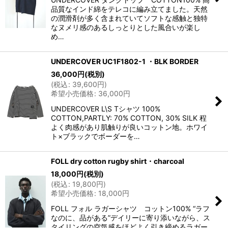
品質なインド綿をテレコに編み立てました。天然
の潤滑剤が多く含まれていてソフトな感触と独特
なヌメリ感のあるしっとりとした風合いが楽し
め…
UNDERCOVER UC1F1802-1 ・BLK BORDER
36,000
円
(税別)
(
税込
:
39,600
円
)
希望小売価格
:
36,000
円
UNDERCOVER L\S Tシャツ 100%
COTTON,PARTLY: 70% COTTON, 30% SILK 程
よく肉感があり肌触りが良いコットン地。ホワイ
ト×ブラックでボーダーを…
FOLL dry cotton rugby shirt・charcoal
18,000
円
(税別)
(
税込
:
19,800
円
)
希望小売価格
:
18,000
円
FOLL フォル ラガーシャツ コットン100% “ラフ
なのに、品がある”デイリーに寄り添いながら、ス
タイリングの空気感をほどよく引き締めるラガー