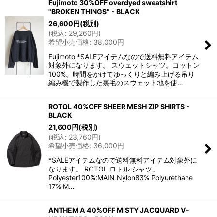
Fujimoto 30%OFF overdyed sweatshirt
"BROKEN THINGS"・BLACK
26,600
円
(税別)
(
税込
:
29,260
円
)
希望小売価格
:
38,000
円
Fujimoto *SALEアイテムなので送料無料アイテム
対象外になります。 スウェットシャツ。コットン
100%。時間をかけてゆっくりと編み上げる吊り
編み機で製作した裏毛のスウェット地を使…
ROTOL 40%OFF SHEER MESH ZIP SHIRTS・
BLACK
21,600
円
(税別)
(
税込
:
23,760
円
)
希望小売価格
:
36,000
円
*SALEアイテムなので送料無料アイテム対象外に
なります。 ROTOL ロトル シャツ。
Polyester100%:MAIN Nylon83% Polyurethane
17%:M…
ANTHEM A 40%OFF MISTY JACQUARD V-