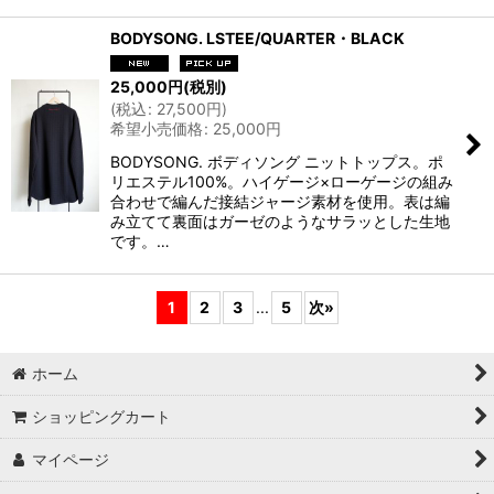
BODYSONG. LSTEE/QUARTER・BLACK
25,000
円
(税別)
(
税込
:
27,500
円
)
希望小売価格
:
25,000
円
BODYSONG. ボディソング ニットトップス。ポ
リエステル100%。ハイゲージ×ローゲージの組み
合わせで編んだ接結ジャージ素材を使用。表は編
み立てて裏面はガーゼのようなサラッとした生地
です。…
1
2
3
...
5
次
»
ホーム
ショッピングカート
マイページ