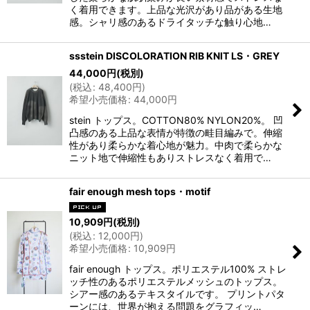
く着用できます。上品な光沢があり品がある生地
感。シャリ感のあるドライタッチな触り心地…
ssstein DISCOLORATION RIB KNIT LS・GREY
44,000
円
(税別)
(
税込
:
48,400
円
)
希望小売価格
:
44,000
円
stein トップス。COTTON80% NYLON20%。 凹
凸感のある上品な表情が特徴の畦目編みで。伸縮
性があり柔らかな着心地が魅力。中肉で柔らかな
ニット地で伸縮性もありストレスなく着用で…
fair enough mesh tops・motif
10,909
円
(税別)
(
税込
:
12,000
円
)
希望小売価格
:
10,909
円
fair enough トップス。ポリエステル100% ストレ
ッチ性のあるポリエステルメッシュのトップス。
シアー感のあるテキスタイルです。 プリントパタ
ーンには、世界が抱える問題をグラフィッ…