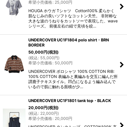
希望小売価格
:
25,000
円
HOUGA ホウガ Tシャツ Cotton100% 柔らかく
肌なじみの良いソフトなコットン天竺。 非対称な
大きな波のうねりをカットソーで表現した、wave
シリーズ。 前後左右の紐で見頃を絞…
UNDERCOVER UC1F1804 polo shirt・BRN
BORDER
50,000
円
(税別)
(
税込
:
55,000
円
)
希望小売価格
:
50,000
円
UNDERCOVER ポロシャツ 100% COTTON RIB:
100% COTTON 表編みと裏編みを交互に編んだ所
謂鹿子テキスタイル。凹凸になるよう編み込んで
いるので肌に触れる面積が少…
UNDERCOVER UC1F1801 tank top・BLACK
20,000
円
(税別)
(
税込
:
22,000
円
)
希望小売価格
:
20,000
円
UNDERCOVER タンクトップ COTTON100% 高