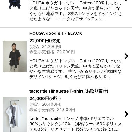
HOUGA ホウガ トップス Cotton 100% しっかり
と織り上げたコットン天竺。中肉で柔らかくしな
やかな生地感です。 2枚のTシャツをドッキングさ
せたような、ユニークなデザインTシャ…
HOUGA doodle T・BLACK
22,000
円
(税別)
(
税込
:
24,200
円
)
希望小売価格
:
22,000
円
HOUGA ホウガ トップス Cotton 100% しっかり
と織り上げたコットン天竺。中肉で柔らかくしな
やかな生地感です。 垂れ下がるリボンが印象的な
デザインTシャツ。動くたびに揺れるリボ…
tactor tie silhouette T-shirt (お取り寄せ)
24,000
円
(税別)
(
税込
:
26,400
円
)
希望小売価格
:
24,000
円
tactor “not quite” Tシャツ 本体/ポリエステル
90%ポリウレタン10% 別布/ウール50%ポリエス
テル35%トリアセテート15% tシャツの着心地に