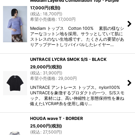
Mediam Layered Combination Top・Purple
17,000
円
(税別)
(
税込
:
18,700
円
)
希望小売価格
:
17,000
円
Mediam トップス Cotton 100% 素肌の様なシ
アーなコットン地を採用。サラッとしていて肌に
ストレスのない生地感です。 たくさんの要望があ
りアップデートしリバイバルしたレイヤー…
UNTRACE LYCRA SMOK S/S・BLACK
29,000
円
(税別)
(
税込
:
31,900
円
)
希望小売価格
:
29,000
円
UNTRACE アントレース トップス。nylon100%
UNTRACEを象徴するプロダクトの一つ、S/Sスモ
ック。 素材には、高い伸縮性と形態保持性を兼ね
備えたLYCRA®糸を使用し織り…
HOUGA wave T・BORDER
25,000
円
(税別)
(
税込
:
27,500
円
)