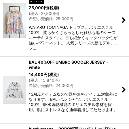
25,000
円
(税別)
(
税込
:
27,500
円
)
希望小売価格
:
25,000
円
WATARU TOMINAGA トップス。ポリエステル
100%。柔らかくさらっとした触り心地のシース
ルーテキスタイル。目も細かくキックバック性が
強いパワーネット。 人気シリーズの新モデル。。
フ…
BAL 40%OFF UMBRO SOCCER JERSEY・
white
14,400
円
(税別)
(
税込
:
15,840
円
)
希望小売価格
:
24,000
円
*SALEアイテムなので送料無料アイテム対象外に
なります。 BAL バル シャツ。ポリエステル
100%。吸水速乾機能のポリエステル素材を採
用。肌にストレスなく通年着用してただけます。
…
black means BORO転写ロングスリーブTシャ