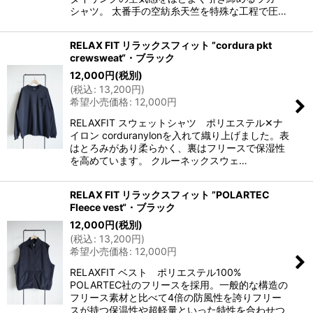
シャツ。 太番手の空紡糸天竺を特殊な工程で圧…
RELAX FIT リラックスフィット ”cordura pkt
crewsweat“・ブラック
12,000
円
(税別)
(
税込
:
13,200
円
)
希望小売価格
:
12,000
円
RELAXFIT スウェットシャツ ポリエステル✕ナ
イロン corduranylonを入れて織り上げました。表
はとろみがあり柔らかく、裏はフリースで保湿性
を高めています。 クルーネックスウェ…
RELAX FIT リラックスフィット ”POLARTEC
Fleece vest“・ブラック
12,000
円
(税別)
(
税込
:
13,200
円
)
希望小売価格
:
12,000
円
RELAXFIT ベスト ポリエステル100%
POLARTEC社のフリースを採用。一般的な構造の
フリース素材と比べて4倍の防風性を誇りフリー
スが持つ保温性や超軽量といった特性を合わせつ