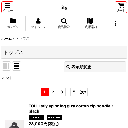
tity
メニュー
カート
カテゴリ
マイページ
商品検索
ご利用案内
ホーム
>
トップス
トップス
表示順変更
閉じる
296
件
表示数
:
1
2
3
...
5
次
»
並び順
:
FOLL italy spinning giza cotton zip hoodie・
black
絞り込む
28,000
円
(税別)