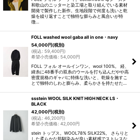
和歌山のニッターと染工場と取り組んでいる素材
開発で製作した新作。生地段階で何度も洗いと乾
燥を繰り返すことで独特な膨らみと風合いが特
徴…
FOLL washed wool gaba all in one・navy
54,000
円
(税別)
(
税込
:
59,400
円
)
希望小売価格
:
54,000
円
FOLL フォル オールインワン。wool 100%。 経、
緯糸に48番手の双糸のウールを打ち込んだやや高
密度規格のギャバに特殊な洗いと、乾燥を施すこ
とで独特のしわと膨らみ、柔らかさを持たせた…
ssstein WOOL SILK KNIT HIGH NECK LS・
BLACK
42,000
円
(税別)
(
税込
:
46,200
円
)
希望小売価格
:
42,000
円
stein トップス。WOOL78% SILK22%。 さらりと
した柔らかな肌馴染みが良い素材感でストレスな