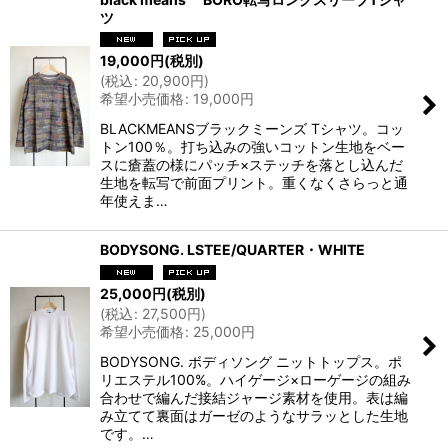
ツ
19,000
円
(税別)
(
税込
:
20,900
円
)
希望小売価格
:
19,000
円
BLACKMEANSブラックミーンズ Tシャツ。コッ
トン100％。打ち込みの強いコットン生地をベー
スに瘡蓋の様にパッチ×ステッチを落とし込んだ
生地を転写で前面プリント。重くなくさらっと通
年使えま…
BODYSONG. LSTEE/QUARTER・WHITE
25,000
円
(税別)
(
税込
:
27,500
円
)
希望小売価格
:
25,000
円
BODYSONG. ボディソング ニットトップス。ポ
リエステル100%。ハイゲージ×ローゲージの組み
合わせで編んだ接結ジャージ素材を使用。表は編
み立てて裏面はガーゼのようなサラッとした生地
です。…