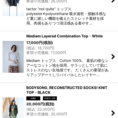
希望小売価格
:
26,000
円
tactor “not quite” トップス
polyester✕polyurethane 吸水速乾・接触冷感な
ど夏に嬉しい機能を備えたストレッチ素材を採
用。肉感もありつつ清涼感ある着やす…
Mediam Layered Combination Top・White
17,000
円
(税別)
(
税込
:
18,700
円
)
希望小売価格
:
17,000
円
Mediam トップス Cotton 100%。 素肌の様なシ
アーなコットン地を採用。サラッとしていて肌に
ストレスのない生地感です。 たくさんの要望があ
りアップデートしリバイバルしたレイヤー…
BODYSONG. RECONSTRUCTED SOCKS! KNIT
TOP・BLACK
20,000
円
(税別)
(
税込
:
22,000
円
)
希望小売価格
:
20,000
円