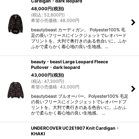
Cardigan・dark leopard
48,000
円
(税別)
(
税込
:
52,800
円
)
希望小売価格
:
48,000
円
beautybeast カーディガン。 Polyester100% 毛
足の長いフリースにインクジェットでレオパード
プリントを。大判で奥行きのある色合いに。ふか
ふかで柔らかく着心地の良い生地感。…
beauty・beast Large Leopard Fleece
Pullover・dark leopard
43,000
円
(税別)
(
税込
:
47,300
円
)
希望小売価格
:
43,000
円
beautybeast プルオーバー。Polyester100% 毛足
の長いフリースにインクジェットでレオパードプ
リントを。大判で奥行きのある色合いに。ふかふ
かで柔らかく着心地の良い生地感。 …
UNDERCOVER UC2E1907 Knit Cardigan・
KHAKI