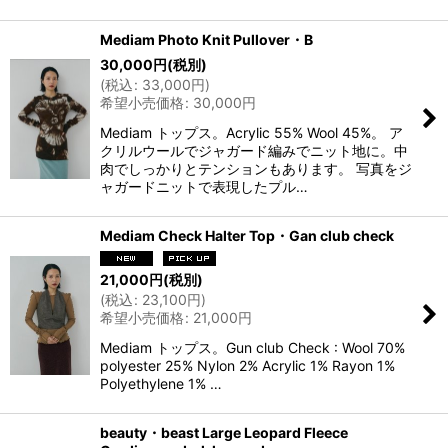
Mediam Photo Knit Pullover・B
30,000
円
(税別)
(
税込
:
33,000
円
)
希望小売価格
:
30,000
円
Mediam トップス。Acrylic 55% Wool 45%。 ア
クリルウールでジャガード編みでニット地に。中
肉でしっかりとテンションもあります。 写真をジ
ャガードニットで表現したプル…
Mediam Check Halter Top・Gan club check
21,000
円
(税別)
(
税込
:
23,100
円
)
希望小売価格
:
21,000
円
Mediam トップス。Gun club Check : Wool 70%
polyester 25% Nylon 2% Acrylic 1% Rayon 1%
Polyethylene 1% …
beauty・beast Large Leopard Fleece