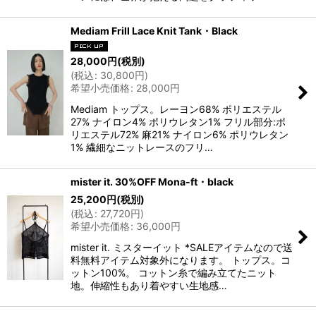
Mediam Frill Lace Knit Tank・Black
28,000
円
(税別)
(
税込
:
30,800
円
)
希望小売価格
:
28,000
円
Mediam トップス。レーヨン68% ポリエステル
27% ナイロン4% ポリウレタン1% フリル部分:ポ
リエステル72% 麻21% ナイロン6% ポリウレタン
1% 繊細なニットレースのフリ…
mister it. 30%OFF Mona-ft・black
25,200
円
(税別)
(
税込
:
27,720
円
)
希望小売価格
:
36,000
円
mister it. ミスターイット *SALEアイテムなので送
料無料アイテム対象外になります。 トップス。コ
ットン100%。 コットン糸で編み立てたニット
地。伸縮性もあり着やすい生地感…