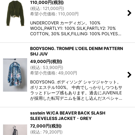
110,000
円
(税別)
(
税込
:
121,000
円
)
希望小売価格
:
110,000
円
UNDERCOVER カーディガン。100%
WOOL,PARTLY1: 100% SILK,PARTLY2: 70%
COTTON, 30% SILK,FILLING: 100% POLYES…
BODYSONG. TROMPE L'OEIL DENIM PATTERN
SHJ JUV
49,000
円
(税別)
(
税込
:
53,900
円
)
希望小売価格
:
49,000
円
BODYSONG. ボディソング シャツジャケット。
ポリエステル100%。 中肉でしっかりしつつもサ
ラッとドレープ感もあります。過去にJUVENILE
が採用した転写デニムを落とし込んだスペシャ…
ssstein W/CA BEAVER BACK SLASH
SLEEVELESS JACKET・GREY
72,000
円
(税別)
(
税込
:
79,200
円
)