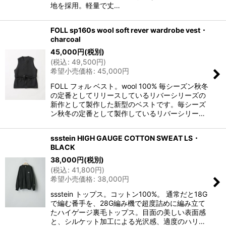
地を採用。軽量で丈…
FOLL sp160s wool soft rever wardrobe vest・
charcoal
45,000
円
(税別)
(
税込
:
49,500
円
)
希望小売価格
:
45,000
円
FOLL フォル ベスト。wool 100% 毎シーズン秋冬
の定番としてリリースしているリバーシリーズの
新作として製作した新型のベストです。毎シーズ
ン秋冬の定番として製作しているリバーシリー…
ssstein HIGH GAUGE COTTON SWEAT LS・
BLACK
38,000
円
(税別)
(
税込
:
41,800
円
)
希望小売価格
:
38,000
円
ssstein トップス。コットン100%。 通常だと18G
で編む番手を、28G編み機で超度詰めに編み立て
たハイゲージ裏毛トップス。目面の美しい表面感
と、シルケット加工による光沢感、適度のハリ…