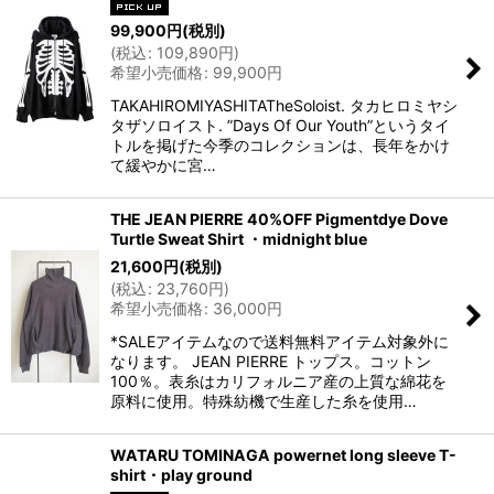
99,900
円
(税別)
(
税込
:
109,890
円
)
希望小売価格
:
99,900
円
TAKAHIROMIYASHITATheSoloist. タカヒロミヤシ
タザソロイスト. ”Days Of Our Youth”というタイ
トルを掲げた今季のコレクションは、長年をかけ
て緩やかに宮…
THE JEAN PIERRE 40%OFF Pigmentdye Dove
Turtle Sweat Shirt ・midnight blue
21,600
円
(税別)
(
税込
:
23,760
円
)
希望小売価格
:
36,000
円
*SALEアイテムなので送料無料アイテム対象外に
なります。 JEAN PIERRE トップス。コットン
100％。表糸はカリフォルニア産の上質な綿花を
原料に使用。特殊紡機で生産した糸を使用…
WATARU TOMINAGA powernet long sleeve T-
shirt・play ground