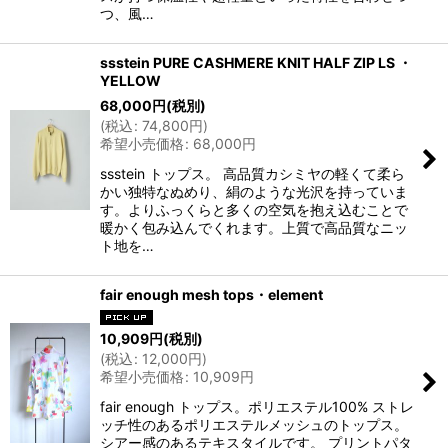
つ、風…
ssstein PURE CASHMERE KNIT HALF ZIP LS ・
YELLOW
68,000
円
(税別)
(
税込
:
74,800
円
)
希望小売価格
:
68,000
円
ssstein トップス。 高品質カシミヤの軽くて柔ら
かい独特なぬめり、絹のような光沢を持っていま
す。よりふっくらと多くの空気を抱え込むことで
暖かく包み込んでくれます。上質で高品質なニッ
ト地を…
fair enough mesh tops・element
10,909
円
(税別)
(
税込
:
12,000
円
)
希望小売価格
:
10,909
円
fair enough トップス。ポリエステル100% ストレ
ッチ性のあるポリエステルメッシュのトップス。
シアー感のあるテキスタイルです。 プリントパタ