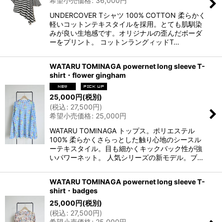
希望小売価格
:
36,000
円
UNDERCOVER Tシャツ 100% COTTON 柔らかく
軽いコットンテキスタイルを採用。とても肌馴染
みが良い生地感です。オリジナルの歪んだボーダ
ーをプリント。 コットンラングィッドT…
WATARU TOMINAGA powernet long sleeve T-
shirt・flower gingham
25,000
円
(税別)
(
税込
:
27,500
円
)
希望小売価格
:
25,000
円
WATARU TOMINAGA トップス。ポリエステル
100% 柔らかくさらっとした触り心地のシースル
ーテキスタイル。目も細かくキックバック性が強
いパワーネット。 人気シリーズの新モデル。ブ…
WATARU TOMINAGA powernet long sleeve T-
shirt・badges
25,000
円
(税別)
(
税込
:
27,500
円
)
希望小売価格
:
25,000
円