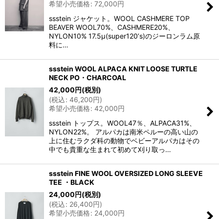
希望小売価格
:
72,000
円
ssstein ジャケット。WOOL CASHMERE TOP
BEAVER WOOL70%、CASHMERE20%、
NYLON10% 17.5μ(super120ʼs)のジーロンラム原
料に…
ssstein WOOL ALPACA KNIT LOOSE TURTLE
NECK PO・CHARCOAL
42,000
円
(税別)
(
税込
:
46,200
円
)
希望小売価格
:
42,000
円
ssstein トップス。WOOL47％、ALPACA31%、
NYLON22%。 アルパカは南米ペルーの高い山の
上に住むラクダ科の動物でベビーアルパカはその
中でも貴重な生まれて初めて刈り取っ…
ssstein FINE WOOL OVERSIZED LONG SLEEVE
TEE ・BLACK
24,000
円
(税別)
(
税込
:
26,400
円
)
希望小売価格
:
24,000
円