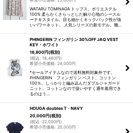
WATARU TOMINAGA トップス。ポリエステル
100% 柔らかくさらっとした触り心地のシースル
ーテキスタイル。目も細かくキックバック性が強
いパワーネット。 人気シリーズの新モデル。幾…
PHINGERIN フィンガリン 30%OFF JAQ VEST
KEY・ホワイト
16,800
円
(税別)
(
税込
:
18,480
円
)
希望小売価格
:
24,000
円
*セールアイテムなので送料無料対象外です。
PHINGERIN フィンガリン ベスト。コットン
100％。しっかりと編み込んだダブルジャガード
ニット。コットンなので扱いやすく通年着用でき
るのはう…
HOUGA doubles T・NAVY
20,000
円
(税別)
(
税込
:
22,000
円
)
希望小売価格
:
20,000
円