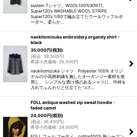
ssstein Tシャツ。WOOL100%(KNIT)。
Super120’s WASHABLE WOOL STRIPE
Super120’s 1/60で編み立てたウールワッフルボ
ーダー。柔らか…
naokitomizuka embroidery organdy shirt・
black
35,000
円
(税別)
(
税込
:
38,500
円
)
希望小売価格
:
35,000
円
naokitomizuka シャツ Polyester 100% オリジ
ナルの小花柄刺繍を施したオーガンジー素材を使
用し、 シンプルな透け感のあるシャツに、中綿を
入れてふんわりと仕立てたつけ…
FOLL antique washed zip sweat hoodie・
faded camel
24,000
円
(税別)
(
税込
:
26,400
円
)
希望小売価格
:
24,000
円
FOLL フォル フーディ。cotton100% 毎シーズン