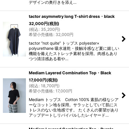
デザインの奥行きを添え…
tactor asymmetry long T-shirt dress・black
32,000
円
(税別)
(
税込
:
35,200
円
)
希望小売価格
:
32,000
円
tactor “not quite” トップス polyester×
polyurethane 吸水速乾・接触冷感など夏に嬉しい
機能を備えたストレッチ素材を採用。肉感もあり
つつ清涼感ある着や…
Mediam Layered Combination Top・Black
17,000
円
(税別)
(
税込
:
18,700
円
)
希望小売価格
:
17,000
円
Mediam トップス Cotton 100% 素肌の様なシア
ーなコットン地を採用。サラッとしていて肌にス
トレスのない生地感です。 たくさんの要望があり
アップデートしリバイバルしたレイヤード…