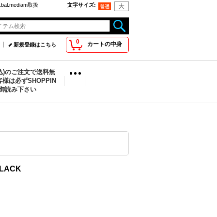
bal.mediam取扱
文字サイズ
:
0
カートの中身
新規登録はこちら
税込)のご注文で送料無
様は必ずSHOPPIN
を御読み下さい
BLACK