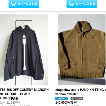
STS 40%OFF COMEDY MICROPH
slopeslow cable HAND KNITTING 
NE HOODIE・BLACK
wichan sweater
8,800円
(税別)
税込
:
31,680円
)
140,000円
(税別)