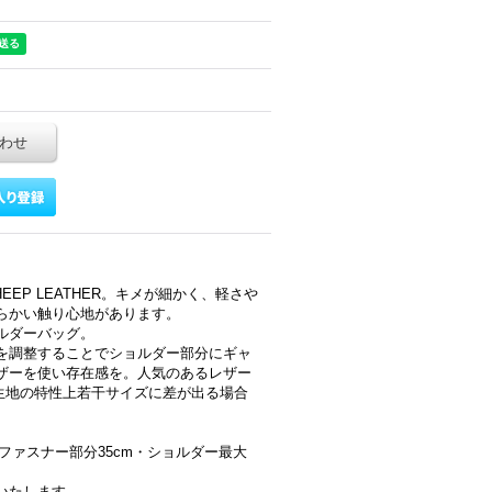
わせ
:SHEEP LEATHER。キメが細かく、軽さや
らかい触り心地があります。
ルダーバッグ。
を調整することでショルダー部分にギャ
ザーを使い存在感を。人気のあるレザー
。生地の特性上若干サイズに差が出る場合
m・ファスナー部分35cm・ショルダー最大
いたします。