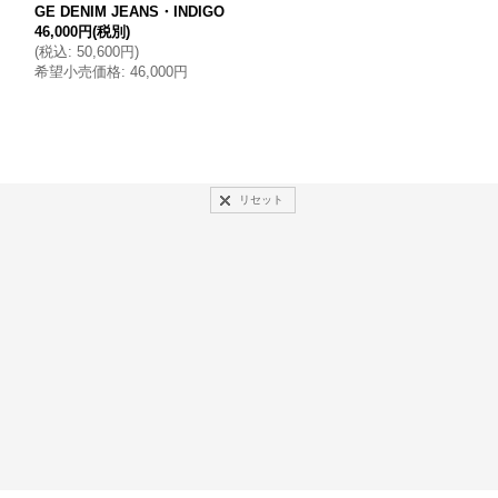
GE DENIM JEANS・INDIGO
ER BAG・BLACK×BLACK
46,000円
(税別)
(
税込
:
50,600円
)
78,000円
(税別)
希望小売価格
:
46,000円
(
税込
:
85,800円
)
希望小売価格
:
78,000円
リセット