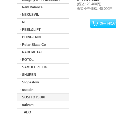
(
税込
:
26,400円
)
New Balance
希望小売価格
:
40,000円
NEXUSVII.
NL
PEEL&LIFT
PHINGERIN
Polar Skate Co
RAREMETAL
ROTOL
SAMUEL ZELIG
SHUREN
Slopeslow
ssstein
SOSHIOTSUKI
sulvam
TADO