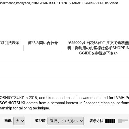
ns,kookyzoo,PHINGERIN,ISSUETHINGS,TAKAHIROMIYASHITATheSoloist.
商取引法表示
商品の問い合わせ
￥25000以上(税込)のご注文で送料無
料！御利用のお客様は必ずSHOPPI
GGIDEを御読み下さい
SOSHIOTSUKI' in 2015, and his second collection was shortlisted for LVMH Pr
SOSHIOTSUKI comes from a personal interest in Japanese classical performing
manship for tailoring technique.
画像
:
並び順
:
表示方法
: