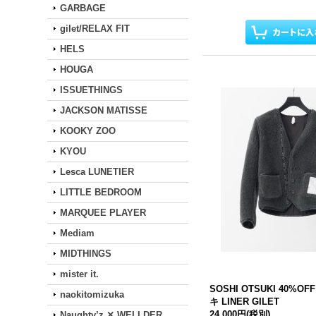
GARBAGE
gilet/RELAX FIT
HELS
HOUGA
ISSUETHINGS
JACKSON MATISSE
KOOKY ZOO
KYOU
Lesca LUNETIER
LITTLE BEDROOM
MARQUEE PLAYER
Mediam
MIDTHINGS
mister it.
SOSHI OTSUKI 40%
naokitomizuka
キ LINER GILET
24,000円
(税別)
Naughty’z ✕ WELLDER