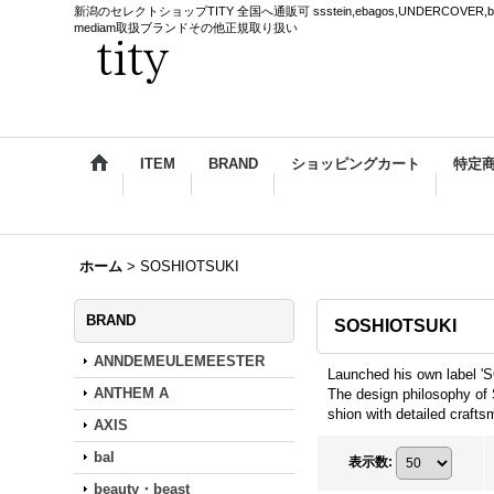
新潟のセレクトショップTITY 全国へ通販可 ssstein,ebagos,UNDERCOVER,blackmea
mediam取扱ブランドその他正規取り扱い
ITEM
BRAND
ショッピングカート
特定
ホーム
>
SOSHIOTSUKI
BRAND
SOSHIOTSUKI
ANNDEMEULEMEESTER
Launched his own label '
ANTHEM A
The design philosophy of 
shion with detailed crafts
AXIS
bal
表示数
:
beauty・beast