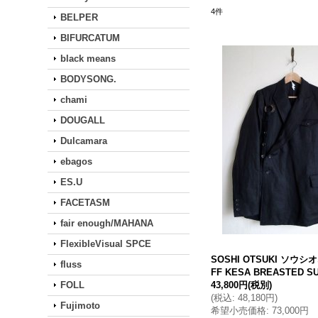
4
件
BELPER
BIFURCATUM
black means
BODYSONG.
chami
DOUGALL
Dulcamara
ebagos
ES.U
FACETASM
fair enough/MAHANA
FlexibleVisual SPCE
SOSHI OTSUKI ソウシ
fluss
FF KESA BREASTED SU
FOLL
43,800円
(税別)
(
税込
:
48,180円
)
Fujimoto
希望小売価格
:
73,000円