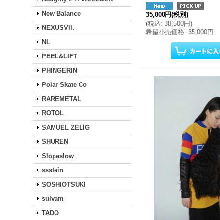
New Balance
35,000円
(税別)
(
税込
:
38,500円
)
NEXUSVII.
希望小売価格
:
35,000円
NL
PEEL&LIFT
PHINGERIN
Polar Skate Co
RAREMETAL
ROTOL
SAMUEL ZELIG
SHUREN
Slopeslow
ssstein
SOSHIOTSUKI
sulvam
TADO