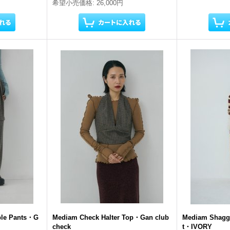
希望小売価格
:
26,000円
le Pants・G
Mediam Check Halter Top・Gan club
Mediam Shagg
check
t・IVORY