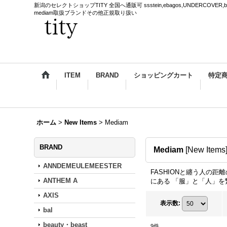
新潟のセレクトショップTITY 全国へ通販可 ssstein,ebagos,UNDERCOVER,blackmea
mediam取扱ブランドその他正規取り扱い
ITEM
BRAND
ショッピングカート
特定
ホーム
>
New Items
>
Mediam
BRAND
Mediam
[
New Items
ANNDEMEULEMEESTER
FASHIONと纏う人の距
ANTHEM A
にある 「服」と「人」を
AXIS
表示数
:
bal
beauty・beast
9
件