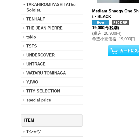
TAKAHIROMIYASHITAThe
Soloist.
Mediam Shaggy One Sh
t・BLACK
TENHALF
19,000円
(税別)
THE JEAN PIERRE
(
税込
:
20,900円
)
tokio
希望小売価格
:
19,000円
TSTS
UNDERCOVER
UNTRACE
WATARU TOMINAGA
Y,IWO
TITY SELECTION
special price
ITEM
Tシャツ