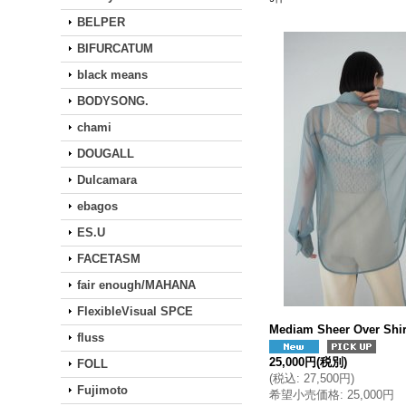
BELPER
BIFURCATUM
black means
BODYSONG.
chami
DOUGALL
Dulcamara
ebagos
ES.U
FACETASM
fair enough/MAHANA
FlexibleVisual SPCE
Mediam Sheer Over Shi
fluss
25,000円
(税別)
FOLL
(
税込
:
27,500円
)
Fujimoto
希望小売価格
:
25,000円