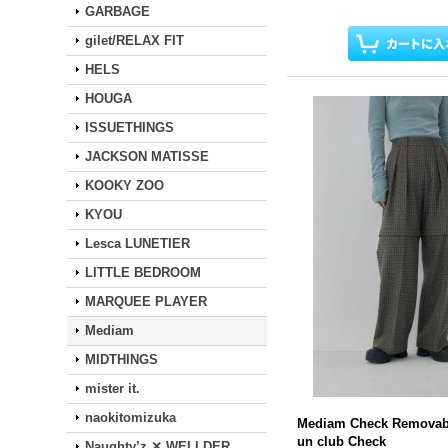
GARBAGE
gilet/RELAX FIT
HELS
HOUGA
ISSUETHINGS
JACKSON MATISSE
KOOKY ZOO
KYOU
Lesca LUNETIER
LITTLE BEDROOM
MARQUEE PLAYER
Mediam
MIDTHINGS
mister it.
naokitomizuka
Mediam Check Removab
un club Check
Naughty’z ✕ WELLDER