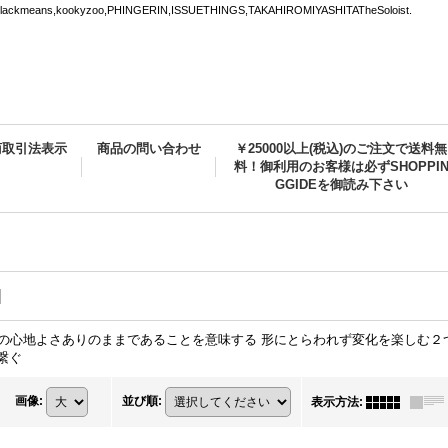
ns,kookyzoo,PHINGERIN,ISSUETHINGS,TAKAHIROMIYASHITATheSoloist.
商取引法表示
商品の問い合わせ
￥25000以上(税込)のご注文で送料無
料！御利用のお客様は必ずSHOPPI
GGIDEを御読み下さい
]
離の心地よさありのままであることを意味する 形にとらわれず変化を楽しむ２つの
繋ぐ
画像
:
並び順
:
表示方法
: