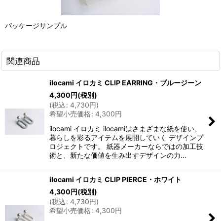
パッケージサンプル
関連商品
ilocami イロカミ CLIP EARRING・ブルージーン
4,300
円
(税別)
(
税込
:
4,730
円
)
希望小売価格
:
4,300
円
ilocami イロカミ ilocamiはさまざまな紙を使い、
暮らしを彩るアイテムを展開していく デザインプ
ロジェクトです。 紙器メーカーならではの加工技
術と、新たな価値を生み出すデザインの力…
ilocami イロカミ CLIP PIERCE・ホワイト
4,300
円
(税別)
(
税込
:
4,730
円
)
希望小売価格
:
4,300
円