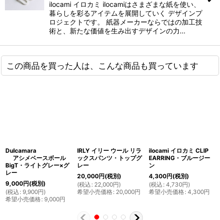
ilocami イロカミ ilocamiはさまざまな紙を使い、
暮らしを彩るアイテムを展開していく デザインプ
ロジェクトです。 紙器メーカーならではの加工技
術と、新たな価値を生み出すデザインの力…
この商品を買った人は、こんな商品も買っています
Dulcamara
IRLY イリー ウール リラ
ilocami イロカミ CLIP
アシメベースボール
ックスパンツ・トップグ
EARRING・ブルージー
BigT・ライトグレー×グ
レー
ン
レー
20,000
円
(税別)
4,300
円
(税別)
9,000
円
(税別)
(
税込
:
22,000
円
)
(
税込
:
4,730
円
)
(
税込
:
9,900
円
)
希望小売価格
:
20,000
円
希望小売価格
:
4,300
円
希望小売価格
:
9,000
円