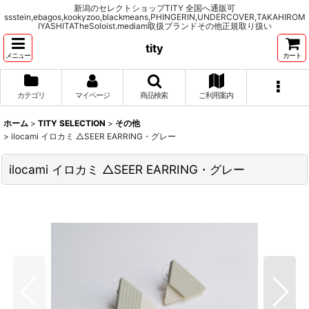
新潟のセレクトショップTITY 全国へ通販可
ssstein,ebagos,kookyzoo,blackmeans,PHINGERIN,UNDERCOVER,TAKAHIROM
IYASHITATheSoloist.mediam取扱ブランドその他正規取り扱い
tity
メニュー
カート
カテゴリ
マイページ
商品検索
ご利用案内
ホーム
>
TITY SELECTION
>
その他
>
ilocami イロカミ △SEER EARRING・グレー
ilocami イロカミ △SEER EARRING・グレー