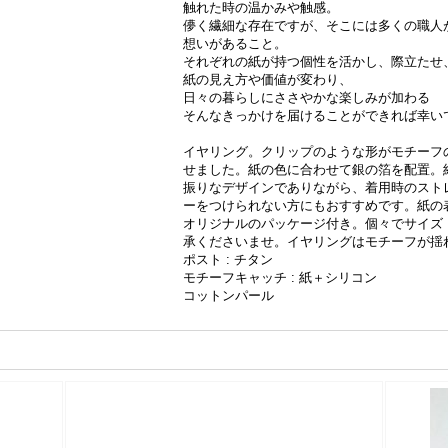
触れた時の温かみや触感。
儚く繊細な存在ですが、そこには多くの職人
想いがあること。
それぞれの紙が持つ個性を活かし、際立たせ
紙の見え方や価値が変わり、
日々の暮らしにささやかな楽しみが加わる
そんなきっかけを届けることができれば幸い
イヤリング。クリップのような形がモチーフ
せました。紙の色に合わせて銀の箔を配置。
振りなデザインでありながら、着用時のスト
ーをつけられない方にもおすすめです。紙の表面
オリジナルのパッケージ付き。個々でサイズ
承くださいませ。イヤリングはモチーフが揺
ポスト : チタン
モチーフキャッチ : 紙＋シリコン
コットンパール