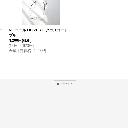
ー
NL ニール OLIVER F グラスコード・
NL ニール RUAN ブレスレ
ブルー
ー
4,200円
(税別)
3,500円
(税別)
(
税込
:
4,620円
)
(
税込
:
3,850円
)
希望小売価格
:
4,200円
希望小売価格
:
3,500円
リセット