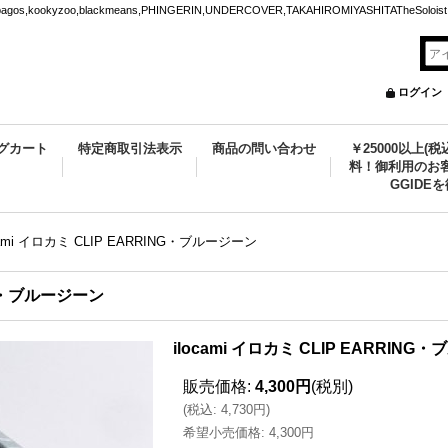
ookyzoo,blackmeans,PHINGERIN,UNDERCOVER,TAKAHIROMIYASHITATheSoloist.
ログイン
グカート
特定商取引法表示
商品の問い合わせ
￥25000以上(
料！御利用のお客
GGIDE
cami イロカミ CLIP EARRING・ブルージーン
ING・ブルージーン
ilocami イロカミ CLIP EARRIN
販売価格
:
4,300円
(税別)
(
税込
:
4,730円
)
希望小売価格
:
4,300円