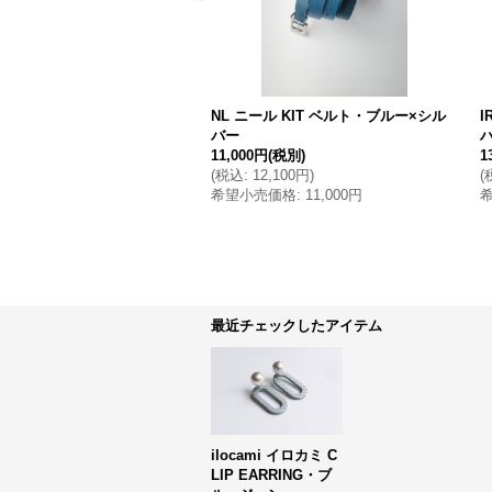
NL ニール KIT ベルト・ブルー×シル
I
バー
11,000円
(税別)
1
(
税込
:
12,100円
)
(
希望小売価格
:
11,000円
最近チェックしたアイテム
ilocami イロカミ C
LIP EARRING・ブ