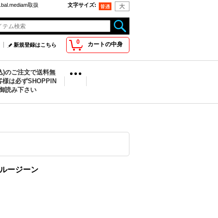
bal.mediam取扱
文字サイズ
:
0
カートの中身
新規登録はこちら
税込)のご注文で送料無
様は必ずSHOPPIN
を御読み下さい
G・ブルージーン