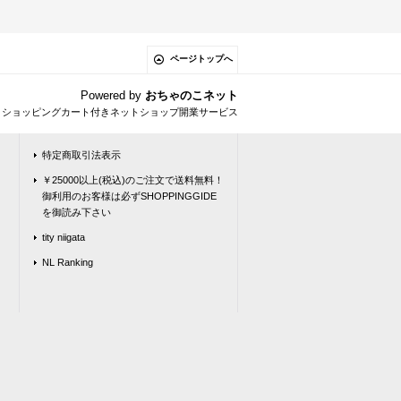
ページトップへ
Powered by
おちゃのこネット
とショッピングカート付きネットショップ開業サービス
特定商取引法表示
￥25000以上(税込)のご注文で送料無料！
御利用のお客様は必ずSHOPPINGGIDE
を御読み下さい
tity niigata
NL Ranking