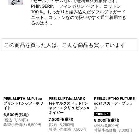
*セールアイテムなので送料無料対象外です。
PHINGERIN フィンガリン ベスト。コットン
100％。しっかりと編み込んだダブルジャガード
ニット。コットンなので扱いやすく通年着用でき
るのはう…
この商品を買った人は、こんな商品も買っています
PEEL&LIFTH.M.P. tee
PEEL&LIFTdotMARX
PEEL&LIFTNO FUTURE
プリントTシャツ・ホワ
tee マルクスドットTシ
scaf スカーフ・ブラッ
イト
ャツ・エクリュ ピンク×
ク
ネイビー
6,500
円
(税別)
7,500
円
(税別)
(
税込
:
7,150
円
)
8,000
円
(税別)
希望小売価格
:
6,500
円
(
税込
:
8,250
円
)
(
税込
:
8,800
円
)
希望小売価格
:
7,500
円
希望小売価格
:
8,000
円