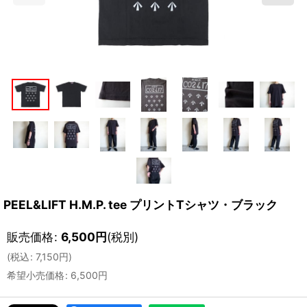
PEEL&LIFT H.M.P. tee プリントTシャツ・ブラック
販売価格
:
6,500
円
(税別)
(
税込
:
7,150
円
)
希望小売価格
:
6,500
円