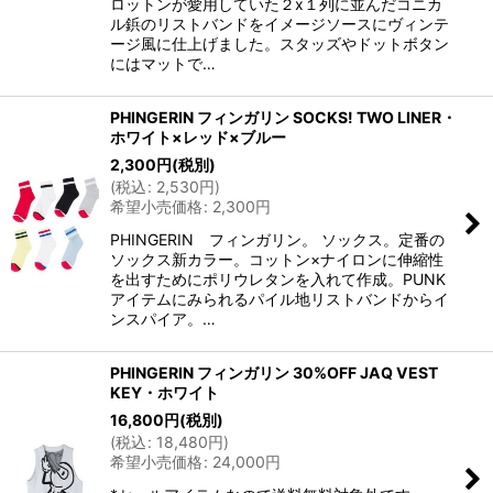
ロットンが愛用していた２x１列に並んだコニカ
ル鋲のリストバンドをイメージソースにヴィンテ
ージ風に仕上げました。スタッズやドットボタン
にはマットで…
PHINGERIN フィンガリン SOCKS! TWO LINER・
ホワイト×レッド×ブルー
2,300
円
(税別)
(
税込
:
2,530
円
)
希望小売価格
:
2,300
円
PHINGERIN フィンガリン。 ソックス。定番の
ソックス新カラー。コットン×ナイロンに伸縮性
を出すためにポリウレタンを入れて作成。PUNK
アイテムにみられるパイル地リストバンドからイ
ンスパイア。…
PHINGERIN フィンガリン 30%OFF JAQ VEST
KEY・ホワイト
16,800
円
(税別)
(
税込
:
18,480
円
)
希望小売価格
:
24,000
円