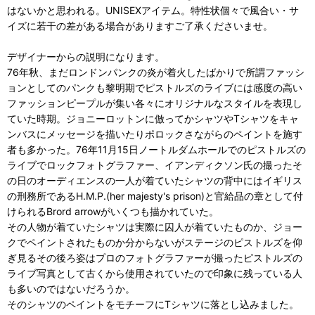
はないかと思われる。UNISEXアイテム。特性状個々で風合い・サ
イズに若干の差がある場合がありますご了承くださいませ。
デザイナーからの説明になります。
76年秋、まだロンドンパンクの炎が着火したばかりで所謂ファッシ
ョンとしてのパンクも黎明期でピストルズのライブには感度の高い
ファッションピープルが集い各々にオリジナルなスタイルを表現し
ていた時期。ジョニーロットンに倣ってかシャツやTシャツをキャ
ンバスにメッセージを描いたりポロックさながらのペイントを施す
者も多かった。76年11月15日ノートルダムホールでのピストルズの
ライブでロックフォトグラファー、イアンディクソン氏の撮ったそ
の日のオーディエンスの一人が着ていたシャツの背中にはイギリス
の刑務所であるH.M.P.(her majesty's prison)と官給品の章として付
けられるBrord arrowがいくつも描かれていた。
その人物が着ていたシャツは実際に囚人が着ていたものか、ジョー
クでペイントされたものか分からないがステージのピストルズを仰
ぎ見るその後ろ姿はプロのフォトグラファーが撮ったピストルズの
ライブ写真として古くから使用されていたので印象に残っている人
も多いのではないだろうか。
そのシャツのペイントをモチーフにTシャツに落とし込みました。