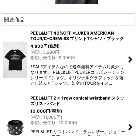
関連商品
PEEL&LIFT 40%OFF ×LUKER AMERICAN
TOUR/C-CREW.SS プリントTシャツ・ブラック
4,800
円
(税別)
(
税込
:
5,280
円
)
希望小売価格
:
8,000
円
*SALEアイテムなので送料無料アイテム対象外に
なります。 PEEL&LIFT×LUKERコラボレーション
シリーズ Tシャツ。オリジナルグラフィックを落
とし込んだTシャツ。架空のTOURをイメ…
PEEL&LIFT 2 x 1 row conical wristband スタッ
ズリストバンド
10,000
円
(税別)
(
税込
:
11,000
円
)
希望小売価格
:
10,000
円
PEEL&LIFT リストバンド。ラムレザー。ジョニー