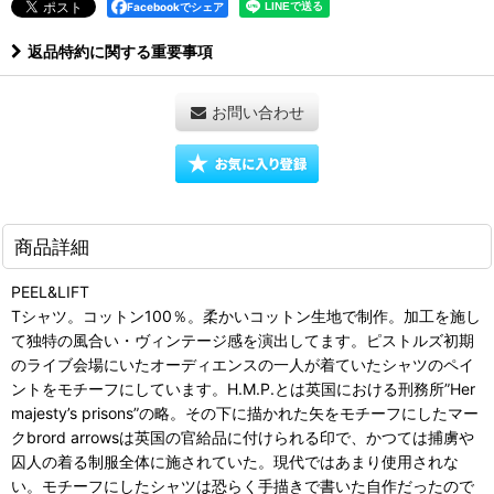
Facebookでシェア
返品特約に関する重要事項
お問い合わせ
商品詳細
PEEL&LIFT
Tシャツ。コットン100％。柔かいコットン生地で制作。加工を施し
て独特の風合い・ヴィンテージ感を演出してます。ピストルズ初期
のライブ会場にいたオーディエンスの一人が着ていたシャツのペイ
ントをモチーフにしています。H.M.P.とは英国における刑務所”Her
majesty’s prisons”の略。その下に描かれた矢をモチーフにしたマー
クbrord arrowsは英国の官給品に付けられる印で、かつては捕虜や
囚人の着る制服全体に施されていた。現代ではあまり使用されな
い。モチーフにしたシャツは恐らく手描きで書いた自作だったので