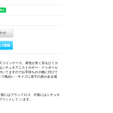
わせ
P.V.Cコインケース。発色が良く目をひくカ
はシチュオアニストのギー・ドゥボール
付いてますのでお手持ちの小物に付けて
個々で風合い・サイズに若干の差がある場
す。片面にはブランドロゴ、片面にはシチュオ
プリントして います。