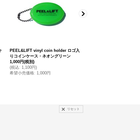
キ
PEEL&LIFT vinyl coin holder ロゴ入
PEEL&LIFTtricolor sox
りコインケース・ネオングリーン
ソックス・ホワイト×ブラッ
1,000円
(税別)
1,800円
(税別)
(
税込
:
1,100円
)
(
税込
:
1,980円
)
希望小売価格
:
1,000円
希望小売価格
:
1,800円
リセット