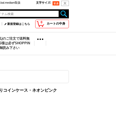
bal.mediam取扱
文字サイズ
:
0
カートの中身
新規登録はこちら
税込)のご注文で送料無
様は必ずSHOPPIN
を御読み下さい
er ロゴ入りコインケース・ネオンピンク