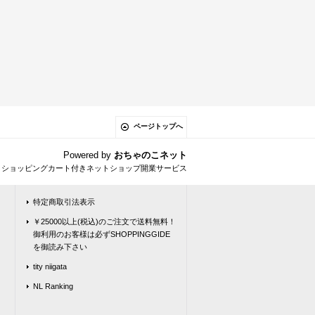
ページトップへ
Powered by
おちゃのこネット
とショッピングカート付きネットショップ開業サービス
特定商取引法表示
￥25000以上(税込)のご注文で送料無料！
御利用のお客様は必ずSHOPPINGGIDE
を御読み下さい
tity niigata
NL Ranking