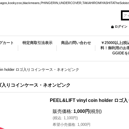
ookyzoo,blackmeans,PHINGERIN,UNDERCOVER,TAKAHIROMIYASHITATheSoloist.
ログイン
グカート
特定商取引法表示
商品の問い合わせ
￥25000以上(
料！御利用のお客
GGIDE
yl coin holder ロゴ入りコインケース・ネオンピンク
older ロゴ入りコインケース・ネオンピンク
PEEL&LIFT vinyl coin hold
販売価格
:
1,000円
(税別)
(
税込
:
1,100円
)
希望小売価格
:
1,000円