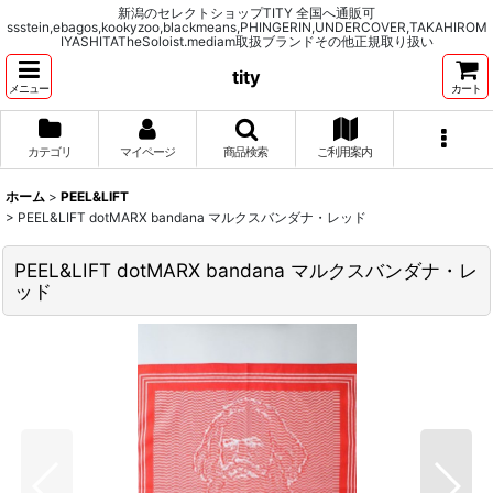
新潟のセレクトショップTITY 全国へ通販可
ssstein,ebagos,kookyzoo,blackmeans,PHINGERIN,UNDERCOVER,TAKAHIROM
IYASHITATheSoloist.mediam取扱ブランドその他正規取り扱い
tity
メニュー
カート
カテゴリ
マイページ
商品検索
ご利用案内
ホーム
>
PEEL&LIFT
>
PEEL&LIFT dotMARX bandana マルクスバンダナ・レッド
PEEL&LIFT dotMARX bandana マルクスバンダナ・レ
ッド