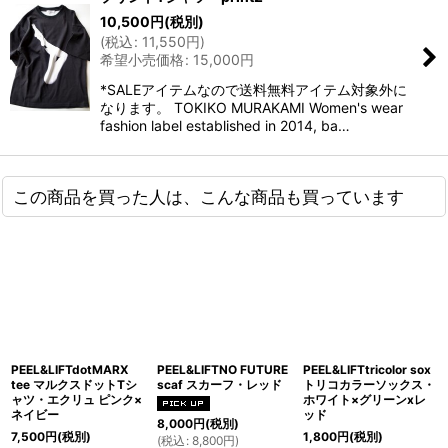
10,500
円
(税別)
(
税込
:
11,550
円
)
希望小売価格
:
15,000
円
*SALEアイテムなので送料無料アイテム対象外に
なります。 TOKIKO MURAKAMI Women's wear
fashion label established in 2014, ba…
この商品を買った人は、こんな商品も買っています
PEEL&LIFTdotMARX
PEEL&LIFTNO FUTURE
PEEL&LIFTtricolor sox
tee マルクスドットTシ
scaf スカーフ・レッド
トリコカラーソックス・
ャツ・エクリュ ピンク×
ホワイト×グリーンxレ
ネイビー
ッド
8,000
円
(税別)
7,500
円
(税別)
1,800
円
(税別)
(
税込
:
8,800
円
)