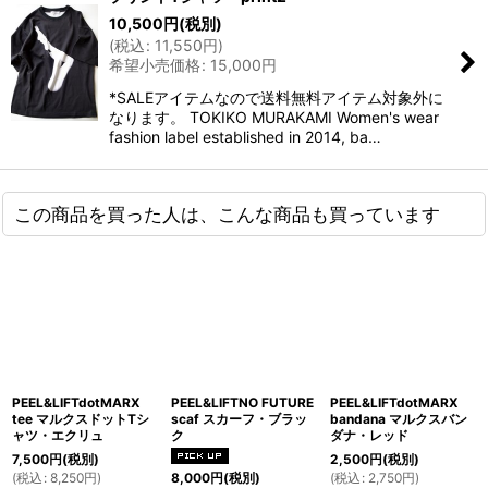
10,500
円
(税別)
(
税込
:
11,550
円
)
希望小売価格
:
15,000
円
*SALEアイテムなので送料無料アイテム対象外に
なります。 TOKIKO MURAKAMI Women's wear
fashion label established in 2014, ba…
この商品を買った人は、こんな商品も買っています
PEEL&LIFTdotMARX
PEEL&LIFTNO FUTURE
PEEL&LIFTdotMARX
tee マルクスドットTシ
scaf スカーフ・ブラッ
bandana マルクスバン
ャツ・エクリュ
ク
ダナ・レッド
7,500
円
(税別)
2,500
円
(税別)
(
税込
:
8,250
円
)
(
税込
:
2,750
円
)
8,000
円
(税別)