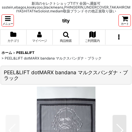
新潟のセレクトショップTITY 全国へ通販可
ssstein,ebagos,kookyzoo,blackmeans,PHINGERIN,UNDERCOVER,TAKAHIROM
IYASHITATheSoloist.mediam取扱ブランドその他正規取り扱い
tity
メニュー
カート
カテゴリ
マイページ
商品検索
ご利用案内
ホーム
>
PEEL&LIFT
>
PEEL&LIFT dotMARX bandana マルクスバンダナ・ブラック
PEEL&LIFT dotMARX bandana マルクスバンダナ・ブ
ラック