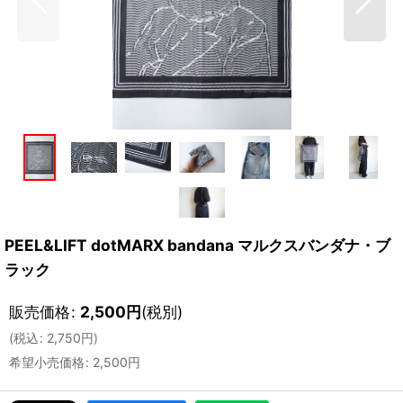
PEEL&LIFT dotMARX bandana マルクスバンダナ・ブ
ラック
販売価格
:
2,500
円
(税別)
(
税込
:
2,750
円
)
希望小売価格
:
2,500
円