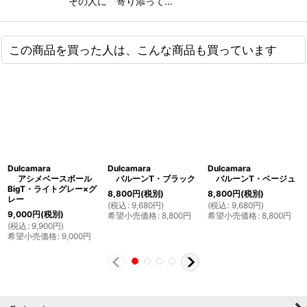
その人に 寄り添って…
この商品を買った人は、こんな商品も買っています
Dulcamara
Dulcamara
Dulcamara
アシメベースボール
バルーンT・ブラック
バルーンT・ベージュ
BigT・ライトグレー×グ
8,800
円
(税別)
8,800
円
(税別)
レー
(
税込
:
9,680
円
)
(
税込
:
9,680
円
)
9,000
円
(税別)
希望小売価格
:
8,800
円
希望小売価格
:
8,800
円
(
税込
:
9,900
円
)
希望小売価格
:
9,000
円