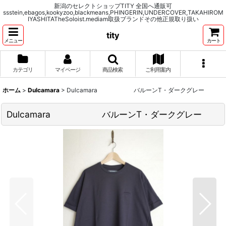
新潟のセレクトショップTITY 全国へ通販可
ssstein,ebagos,kookyzoo,blackmeans,PHINGERIN,UNDERCOVER,TAKAHIROM
IYASHITATheSoloist.mediam取扱ブランドその他正規取り扱い
tity
メニュー
カート
カテゴリ
マイページ
商品検索
ご利用案内
ホーム
>
Dulcamara
>
Dulcamara バルーンT・ダークグレー
Dulcamara バルーンT・ダークグレー