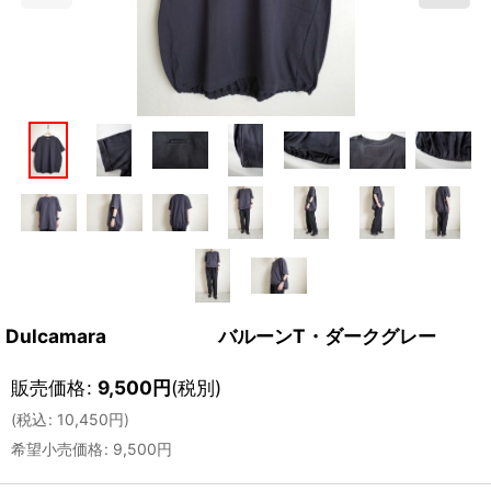
Dulcamara バルーンT・ダークグレー
販売価格
:
9,500
円
(税別)
(
税込
:
10,450
円
)
希望小売価格
:
9,500
円