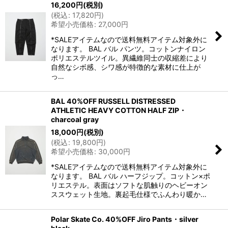
16,200
円
(税別)
(
税込
:
17,820
円
)
希望小売価格
:
27,000
円
*SALEアイテムなので送料無料アイテム対象外に
なります。 BAL バル パンツ。コットンナイロン
ポリエステルツイル。異繊維同士の収縮差により
自然なシボ感、シワ感が特徴的な素材に仕上が
っ…
BAL 40%OFF RUSSELL DISTRESSED
ATHLETIC HEAVY COTTON HALF ZIP・
charcoal gray
18,000
円
(税別)
(
税込
:
19,800
円
)
希望小売価格
:
30,000
円
*SALEアイテムなので送料無料アイテム対象外に
なります。 BAL バル ハーフジップ。コットン×ポ
リエステル。表面はソフトな肌触りのヘビーオン
ススウェット生地。裏起毛仕様でふんわり暖か…
Polar Skate Co. 40%OFF Jiro Pants・silver