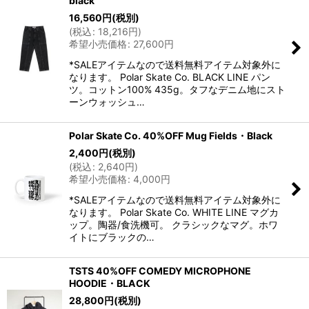
black
16,560
円
(税別)
(
税込
:
18,216
円
)
希望小売価格
:
27,600
円
*SALEアイテムなので送料無料アイテム対象外に
なります。 Polar Skate Co. BLACK LINE パン
ツ。コットン100% 435g。タフなデニム地にスト
ーンウォッシュ…
Polar Skate Co. 40%OFF Mug Fields・Black
2,400
円
(税別)
(
税込
:
2,640
円
)
希望小売価格
:
4,000
円
*SALEアイテムなので送料無料アイテム対象外に
なります。 Polar Skate Co. WHITE LINE マグカ
ップ。陶器/食洗機可。 クラシックなマグ。ホワ
イトにブラックの…
TSTS 40%OFF COMEDY MICROPHONE
HOODIE・BLACK
28,800
円
(税別)