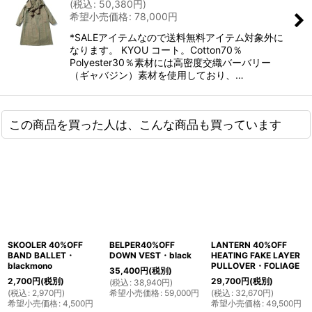
(
税込
:
50,380
円
)
希望小売価格
:
78,000
円
*SALEアイテムなので送料無料アイテム対象外に
なります。 KYOU コート。Cotton70％
Polyester30％素材には高密度交織バーバリー
（ギャバジン）素材を使用しており、…
この商品を買った人は、こんな商品も買っています
SKOOLER 40%OFF
BELPER40%OFF
LANTERN 40%OFF
BAND BALLET・
DOWN VEST・black
HEATING FAKE LAYER
blackmono
PULLOVER・FOLIAGE
35,400
円
(税別)
2,700
円
(税別)
29,700
円
(税別)
(
税込
:
38,940
円
)
(
税込
:
2,970
円
)
希望小売価格
:
59,000
円
(
税込
:
32,670
円
)
希望小売価格
:
4,500
円
希望小売価格
:
49,500
円