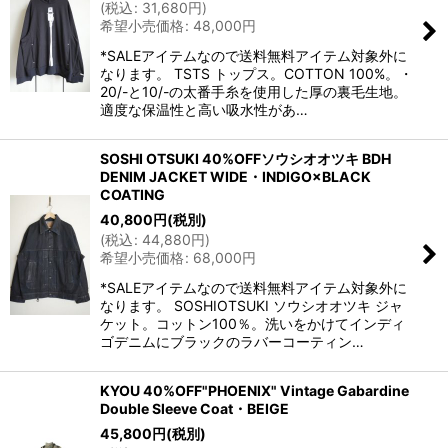
(
税込
:
31,680
円
)
希望小売価格
:
48,000
円
*SALEアイテムなので送料無料アイテム対象外に
なります。 TSTS トップス。COTTON 100%。・
20/-と10/-の太番手糸を使用した厚の裏毛生地。
適度な保温性と高い吸水性があ…
SOSHI OTSUKI 40%OFFソウシオオツキ BDH
DENIM JACKET WIDE・INDIGO×BLACK
COATING
40,800
円
(税別)
(
税込
:
44,880
円
)
希望小売価格
:
68,000
円
*SALEアイテムなので送料無料アイテム対象外に
なります。 SOSHIOTSUKI ソウシオオツキ ジャ
ケット。コットン100％。洗いをかけてインディ
ゴデニムにブラックのラバーコーティン…
KYOU 40%OFF"PHOENIX" Vintage Gabardine
Double Sleeve Coat・BEIGE
45,800
円
(税別)