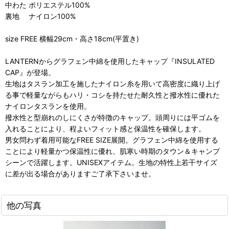
中わた ポリエステル100%
裏地 ナイロン100%
size FREE 横幅29cm・高さ18cm(平置き)
LANTERNからグラフェン中綿を使用したキャップ『INSULATED
CAP』が登場。
生地はタスラン加工を施したナイロン糸を用いて高密度に織り上げ
る事で軽量ながらもハリ・コシを持たせた耐久性と撥水性に優れた
ナイロンタスランを使用。
撥水性と型崩れのしにくさが特徴のキャップ。頭周りには平ゴムを
入れることにより、程よいフィット感と保温性を確保します。
男女問わず着用可能なFREE SIZE展開。グラフェン中綿を使用する
ことにより軽量かつ保温性に優れ、肌寒い時期のタウン＆キャンプ
シーンで活躍します。UNISEXアイテム。生地の特性上若干サイズ
に差が出る場合がありますご了承下さいませ。
他の写真