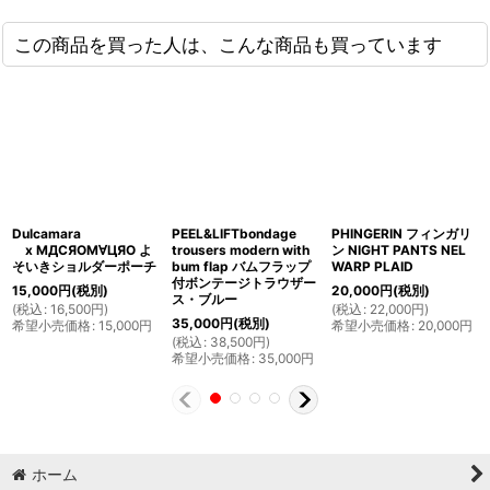
この商品を買った人は、こんな商品も買っています
Dulcamara
PEEL&LIFTbondage
PHINGERIN フィンガリ
x MДCЯOM∀ЦЯO よ
trousers modern with
ン NIGHT PANTS NEL
そいきショルダーポーチ
bum flap バムフラップ
WARP PLAID
付ボンテージトラウザー
15,000
円
(税別)
20,000
円
(税別)
ス・ブルー
(
税込
:
16,500
円
)
(
税込
:
22,000
円
)
35,000
円
(税別)
希望小売価格
:
15,000
円
希望小売価格
:
20,000
円
(
税込
:
38,500
円
)
希望小売価格
:
35,000
円
ホーム