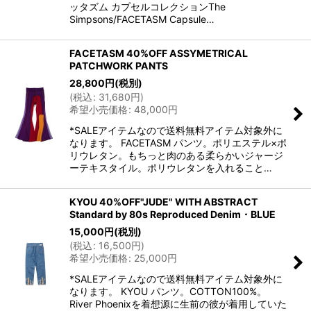
ッタズム カプセルコレクションThe
Simpsons/FACETASM Capsule…
FACETASM 40%OFF ASSYMETRICAL
PATCHWORK PANTS
28,800
円
(税別)
(
税込
:
31,680
円
)
希望小売価格
:
48,000
円
*SALEアイテムなので送料無料アイテム対象外に
なります。 FACETASM パンツ。ポリエステル×ポ
リウレタン。もちっと肉のある柔らかいジャージ
ーテキスタイル。ポリウレタンを入れること…
KYOU 40%OFF"JUDE" WITH ABSTRACT
Standard by 80s Reproduced Denim・BLUE
15,000
円
(税別)
(
税込
:
16,500
円
)
希望小売価格
:
25,000
円
*SALEアイテムなので送料無料アイテム対象外に
なります。 KYOU パンツ。COTTON100%。
River Phoenixを着想源に生前の彼が着用していた