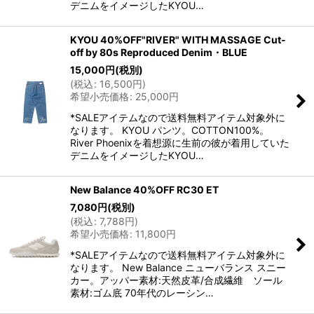
デニムをイメージしたKYOU…
KYOU 40%OFF"RIVER" WITH MASSAGE Cut-
off by 80s Reproduced Denim・BLUE
15,000
円
(税別)
(
税込
:
16,500
円
)
希望小売価格
:
25,000
円
*SALEアイテムなので送料無料アイテム対象外に
なります。 KYOU パンツ。COTTON100%。
River Phoenixを着想源に生前の彼が着用していた
デニムをイメージしたKYOU…
New Balance 40%OFF RC30 ET
7,080
円
(税別)
(
税込
:
7,788
円
)
希望小売価格
:
11,800
円
*SALEアイテムなので送料無料アイテム対象外に
なります。 New Balance ニューバランス スニー
カー。アッパー素材:天然皮革/合成繊維 ソール
素材:ゴム底 70年代のレーシン…