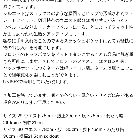
成されています。
シルエットはスラックスのような腰回りとヒップで形成されたスト
レートフィット。CRT特有のウエスト部分は切り替えが入ったカー
ブベルトになります。カーブベルトにすることによってフィット性
がましあなたの生活をアクティブにします。
容易に手を入れることのできるスラッシュポケットはとても軽快に
物の出し入れを可能にします。
フロントのトップボタンをドットボタンにすることも容易に脱ぎ履
きを可能にします。そしてフロントのファスナーはタロン社製。
バックポケットにつくネームは綿レーヨン製。ネームは履きこむこ
とで経年変化を楽しむことができます。
UNISEXで着用していただけます。
＊加工を施しています、個々で色合い・風合い・サイズに差がある
場合がありますご了承ください。
サイズ 29 ウエスト75cm・股上29cm・股下75cm・わたり幅
29.5cm・裾幅21cm
サイズ 30 ウエスト78cm・股上30cm・股下76cm・わたり幅
30cm・裾幅21.5cm soldout