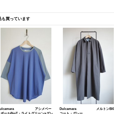
品も買っています
Dulcamara アシメベー
Dulcamara メルトンBI
スボールBigT・ライトグリーン×グレ
コート・グレー