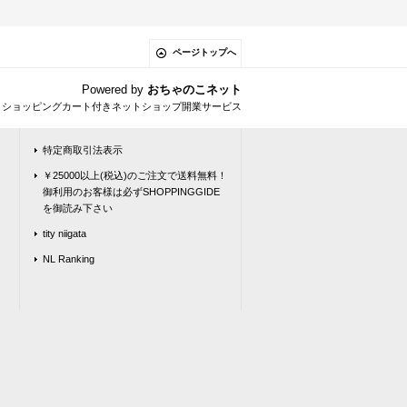
ページトップへ
Powered by
おちゃのこネット
とショッピングカート付きネットショップ開業サービス
特定商取引法表示
￥25000以上(税込)のご注文で送料無料！
御利用のお客様は必ずSHOPPINGGIDE
を御読み下さい
tity niigata
NL Ranking