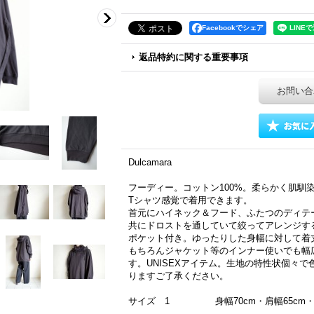
Facebookでシェア
返品特約に関する重要事項
お問い合
Dulcamara
フーディー。コットン100%。柔らかく肌馴
Tシャツ感覚で着用できます。
首元にハイネック＆フード、ふたつのディテ
共にドロストを通していて絞ってアレンジす
ポケット付き。ゆったりした身幅に対して着
もちろんジャケット等のインナー使いでも幅
す。UNISEXアイテム。生地の特性状個々
りますご了承ください。
サイズ 1 身幅70cm・肩幅65cm・袖丈53