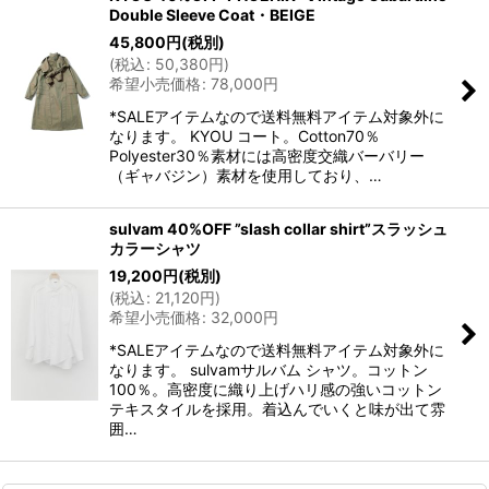
Double Sleeve Coat・BEIGE
45,800
円
(税別)
(
税込
:
50,380
円
)
希望小売価格
:
78,000
円
*SALEアイテムなので送料無料アイテム対象外に
なります。 KYOU コート。Cotton70％
Polyester30％素材には高密度交織バーバリー
（ギャバジン）素材を使用しており、…
sulvam 40%OFF ”slash collar shirt”スラッシュ
カラーシャツ
19,200
円
(税別)
(
税込
:
21,120
円
)
希望小売価格
:
32,000
円
*SALEアイテムなので送料無料アイテム対象外に
なります。 sulvamサルバム シャツ。コットン
100％。高密度に織り上げハリ感の強いコットン
テキスタイルを採用。着込んでいくと味が出て雰
囲…