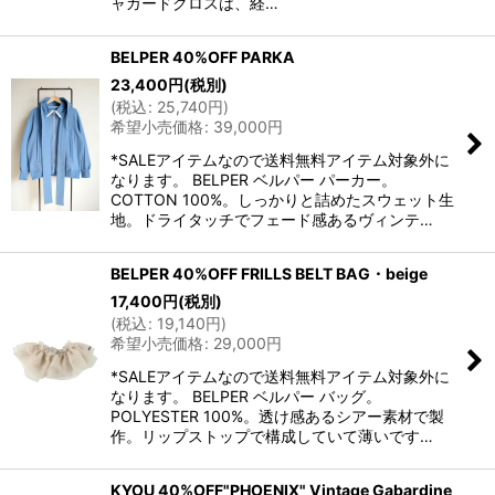
ャガードクロスは、経…
BELPER 40%OFF PARKA
23,400
円
(税別)
(
税込
:
25,740
円
)
希望小売価格
:
39,000
円
*SALEアイテムなので送料無料アイテム対象外に
なります。 BELPER ベルパー パーカー。
COTTON 100%。しっかりと詰めたスウェット生
地。ドライタッチでフェード感あるヴィンテ…
BELPER 40%OFF FRILLS BELT BAG・beige
17,400
円
(税別)
(
税込
:
19,140
円
)
希望小売価格
:
29,000
円
*SALEアイテムなので送料無料アイテム対象外に
なります。 BELPER ベルパー バッグ。
POLYESTER 100%。透け感あるシアー素材で製
作。リップストップで構成していて薄いです…
KYOU 40%OFF"PHOENIX" Vintage Gabardine