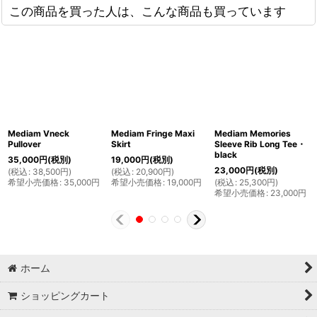
この商品を買った人は、こんな商品も買っています
Mediam Vneck
Mediam Fringe Maxi
Mediam Memories
Pullover
Skirt
Sleeve Rib Long Tee・
black
35,000
円
(税別)
19,000
円
(税別)
23,000
円
(税別)
(
税込
:
38,500
円
)
(
税込
:
20,900
円
)
希望小売価格
:
35,000
円
希望小売価格
:
19,000
円
(
税込
:
25,300
円
)
希望小売価格
:
23,000
円
ホーム
ショッピングカート