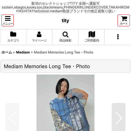
新潟のセレクトショップTITY 全国へ通販可
ssstein,ebagos,kookyzoo,blackmeans,PHINGERIN,UNDERCOVER,TAKAHIROM
IYASHITATheSoloist.mediam取扱ブランドその他正規取り扱い
tity
メニュー
カート
カテゴリ
マイページ
商品検索
ご利用案内
ホーム
>
Mediam
>
Mediam Memories Long Tee・Photo
Mediam Memories Long Tee・Photo