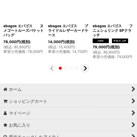
ebagos エバゴス ヌ
ebagos エバゴス ブ
ebagos エバゴス フ
メゴートルーズバケット
ライドルレザーカードケ
ニュシュリンク SPクラ
バッグ
ース
ッチ
78,000
円
(税別)
14,000
円
(税別)
(
税込
:
85,800
円
)
(
税込
:
15,400
円
)
79,000
円
(税別)
希望小売価格
:
78,000
円
希望小売価格
:
14,700
円
(
税込
:
86,900
円
)
希望小売価格
:
79,000
円
ホーム
ショッピングカート
マイページ
お気に入り
最近チェックしたアイテム