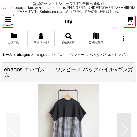
新潟のセレクトショップTITY 全国へ通販可
ssstein,ebagos,kookyzoo,blackmeans,PHINGERIN,UNDERCOVER,TAKAHIROM
IYASHITATheSoloist.mediam取扱ブランドその他正規取り扱い
tity
メニュー
カート
カテゴリ
マイページ
商品検索
ご利用案内
ホーム
>
ebagos
>
ebagos エバゴス ワンピース バックパイル×ギンガム
ebagos エバゴス ワンピース バックパイル×ギンガ
ム