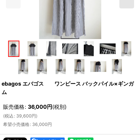
ebagos エバゴス ワンピース バックパイル×ギンガ
ム
販売価格
:
36,000
円
(税別)
(
税込
:
39,600
円
)
希望小売価格
:
36,000
円