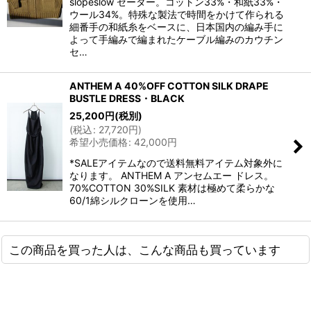
slopeslow セーター。コットン33%・和紙33%・
ウール34%。特殊な製法で時間をかけて作られる
細番手の和紙糸をベースに、日本国内の編み手に
よって手編みで編まれたケーブル編みのカウチン
セ…
ANTHEM A 40%OFF COTTON SILK DRAPE
BUSTLE DRESS・BLACK
25,200
円
(税別)
(
税込
:
27,720
円
)
希望小売価格
:
42,000
円
*SALEアイテムなので送料無料アイテム対象外に
なります。 ANTHEM A アンセムエー ドレス。
70%COTTON 30%SILK 素材は極めて柔らかな
60/1綿シルクローンを使用…
この商品を買った人は、こんな商品も買っています