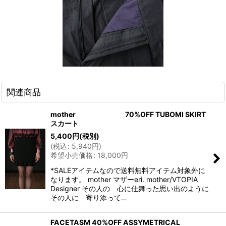
関連商品
mother 70%OFF TUBOMI SKIRT
スカート
5,400
円
(税別)
(
税込
:
5,940
円
)
希望小売価格
:
18,000
円
*SALEアイテムなので送料無料アイテム対象外に
なります。 mother マザーeri. mother/VTOPIA
Designer その人の 心に仕舞った思い出のように
その人に 寄り添って…
FACETASM 40%OFF ASSYMETRICAL