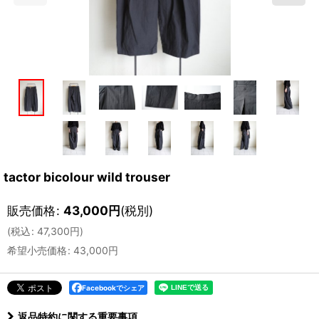
tactor bicolour wild trouser
販売価格
:
43,000
円
(税別)
(
税込
:
47,300
円
)
希望小売価格
:
43,000
円
Facebookでシェア
返品特約に関する重要事項