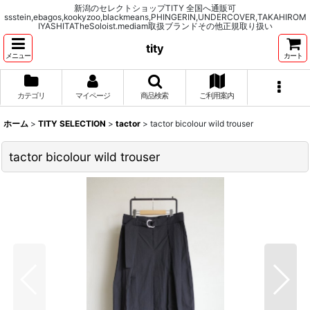
新潟のセレクトショップTITY 全国へ通販可
ssstein,ebagos,kookyzoo,blackmeans,PHINGERIN,UNDERCOVER,TAKAHIROM
IYASHITATheSoloist.mediam取扱ブランドその他正規取り扱い
tity
メニュー
カート
カテゴリ
マイページ
商品検索
ご利用案内
ホーム
>
TITY SELECTION
>
tactor
>
tactor bicolour wild trouser
tactor bicolour wild trouser