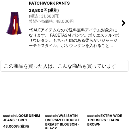
PATCHWORK PANTS
28,800
円
(税別)
(
税込
:
31,680
円
)
希望小売価格
:
48,000
円
*SALEアイテムなので送料無料アイテム対象外に
なります。 FACETASM パンツ。ポリエステル×ポ
リウレタン。もちっと肉のある柔らかいジャージ
ーテキスタイル。ポリウレタンを入れること…
この商品を買った人は、こんな商品も買っています
ssstein LOOSE DENIM
ssstein W/SI SATIN
ssstein EXTRA WIDE
JEANS・GREY
OVERSIZED DOUBLE
TROUSERS・DARK
BREAST BLOUSON・
BROWN
48,000
円
(税別)
BLACK