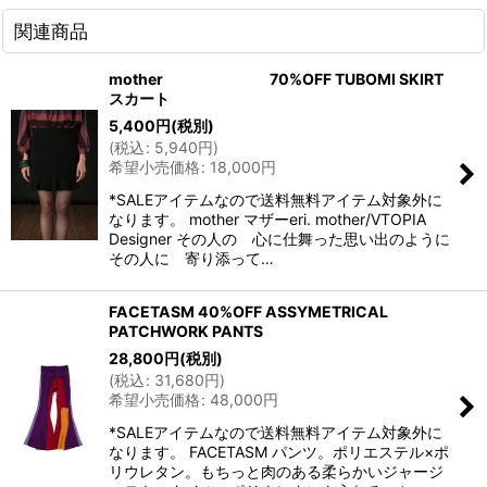
関連商品
mother 70%OFF TUBOMI SKIRT
スカート
5,400
円
(税別)
(
税込
:
5,940
円
)
希望小売価格
:
18,000
円
*SALEアイテムなので送料無料アイテム対象外に
なります。 mother マザーeri. mother/VTOPIA
Designer その人の 心に仕舞った思い出のように
その人に 寄り添って…
FACETASM 40%OFF ASSYMETRICAL
PATCHWORK PANTS
28,800
円
(税別)
(
税込
:
31,680
円
)
希望小売価格
:
48,000
円
*SALEアイテムなので送料無料アイテム対象外に
なります。 FACETASM パンツ。ポリエステル×ポ
リウレタン。もちっと肉のある柔らかいジャージ