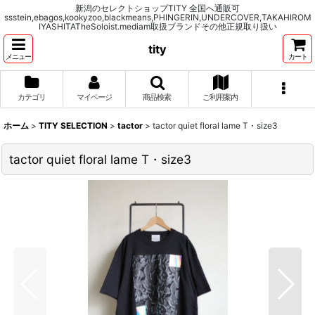
新潟のセレクトショップTITY 全国へ通販可
ssstein,ebagos,kookyzoo,blackmeans,PHINGERIN,UNDERCOVER,TAKAHIROM
IYASHITATheSoloist.mediam取扱ブランドその他正規取り扱い
tity
メニュー
カート
カテゴリ
マイページ
商品検索
ご利用案内
ホーム
>
TITY SELECTION
>
tactor
>
tactor quiet floral lame T・size3
tactor quiet floral lame T・size3