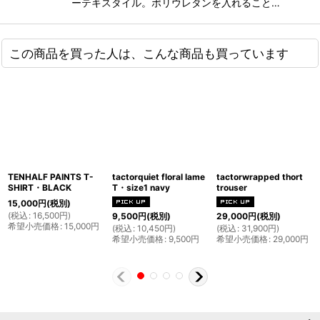
ーテキスタイル。ポリウレタンを入れること…
この商品を買った人は、こんな商品も買っています
TENHALF PAINTS T-
tactorquiet floral lame
tactorwrapped thort
SHIRT・BLACK
T・size1 navy
trouser
15,000
円
(税別)
(
税込
:
16,500
円
)
9,500
円
(税別)
29,000
円
(税別)
希望小売価格
:
15,000
円
(
税込
:
10,450
円
)
(
税込
:
31,900
円
)
希望小売価格
:
9,500
円
希望小売価格
:
29,000
円