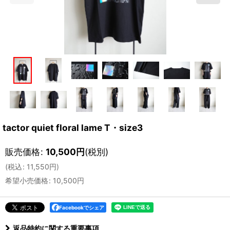
tactor quiet floral lame T・size3
販売価格
:
10,500
円
(税別)
(
税込
:
11,550
円
)
希望小売価格
:
10,500
円
Facebookでシェア
返品特約に関する重要事項