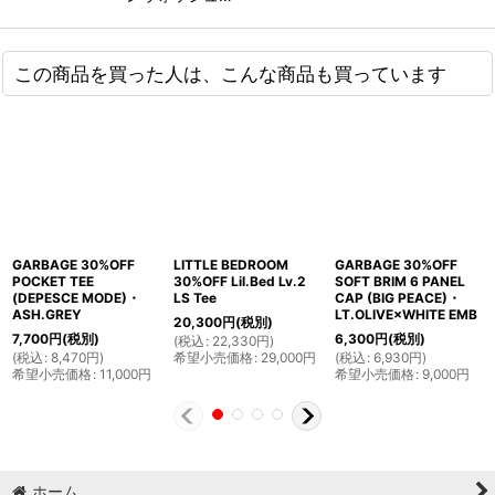
この商品を買った人は、こんな商品も買っています
GARBAGE 30%OFF
LITTLE BEDROOM
GARBAGE 30%OFF
POCKET TEE
30%OFF Lil.Bed Lv.2
SOFT BRIM 6 PANEL
(DEPESCE MODE)・
LS Tee
CAP (BIG PEACE)・
ASH.GREY
LT.OLIVE×WHITE EMB
20,300
円
(税別)
7,700
円
(税別)
6,300
円
(税別)
(
税込
:
22,330
円
)
(
税込
:
8,470
円
)
希望小売価格
:
29,000
円
(
税込
:
6,930
円
)
希望小売価格
:
11,000
円
希望小売価格
:
9,000
円
ホーム