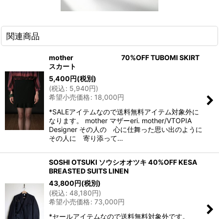
関連商品
mother 70%OFF TUBOMI SKIRT
スカート
5,400
円
(税別)
(
税込
:
5,940
円
)
希望小売価格
:
18,000
円
*SALEアイテムなので送料無料アイテム対象外に
なります。 mother マザーeri. mother/VTOPIA
Designer その人の 心に仕舞った思い出のように
その人に 寄り添って…
SOSHI OTSUKI ソウシオオツキ 40%OFF KESA
BREASTED SUITS LINEN
43,800
円
(税別)
(
税込
:
48,180
円
)
希望小売価格
:
73,000
円
*セールアイテムなので送料無料対象外です。