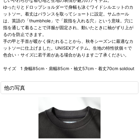
しいやわらかな着心地と生地の表情が魅力のアイテム。
ゆったりとドロップショルダーで身幅も泳ぐワイドシルエットのカ
ットソー。着丈はバランスを取ってショートに設定。サムホール
は、英語の「thumbhole」で「親指を入れる穴」という意味。穴に
指を通して着ることで洋服が固定され、動いたときに袖がずり上が
るのを防止できます。
手の甲と手首が暖かく保たれることから、秋冬シーズンに最適なカ
ットソーに仕上げました。UNISEXアイテム。生地の特性状個々で
色合い・サイズに若干差がある場合がありますご了承ください。
サイズ 1 身幅85cm・肩幅85cm・袖丈57cm・着丈70cm soldout
他の写真