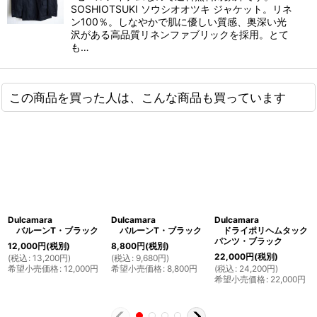
SOSHIOTSUKI ソウシオオツキ ジャケット。リネ
ン100％。しなやかで肌に優しい質感、奥深い光
沢がある高品質リネンファブリックを採用。とて
も…
この商品を買った人は、こんな商品も買っています
Dulcamara
Dulcamara
Dulcamara
バルーンT・ブラック
バルーンT・ブラック
ドライポリヘムタック
パンツ・ブラック
12,000
円
(税別)
8,800
円
(税別)
22,000
円
(税別)
(
税込
:
13,200
円
)
(
税込
:
9,680
円
)
希望小売価格
:
12,000
円
希望小売価格
:
8,800
円
(
税込
:
24,200
円
)
希望小売価格
:
22,000
円