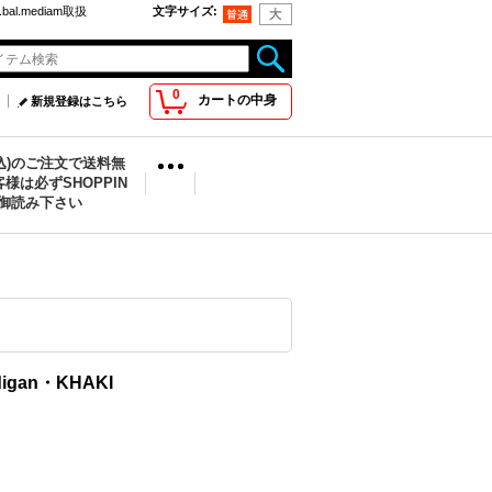
bal.mediam取扱
文字サイズ
:
0
カートの中身
新規登録はこちら
税込)のご注文で送料無
様は必ずSHOPPIN
を御読み下さい
digan・KHAKI