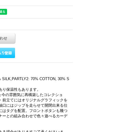
わせ
ILK,PARTLY2: 70% COTTON, 30% S
あり保温性もあります。
fulを今の雰囲気に再構築したコレクショ
・前立てにはオリジナルグラフィックを
袖口にはジップを走らせて開閉出来る仕
にはタグを配置。フロントボタンも幾つ
ナーとの組み合わせで色々遊べるカーデ
ある場合がありますご了承くださいま