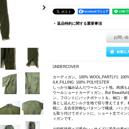
Facebookでシェア
返品特約に関する重要事項
お問い合
UNDERCOVER
カーディガン。100% WOOL,PARTLY1: 100% S
ILK,FILLING: 100% POLYESTER
しっかり編み込んだウールニット地。肉感も
ウールショートカーディガン。But Beauti
ン。フロントにパッチポケットを。袖口・裾
落とし込んだシルク生地で切り替えてます。
様に。左右非対称なパターンで構成、バック
も取り付けてポイントに。ショート丈でイン
ィガンです。
※特性状個々で風合い・サイズに若干の差が