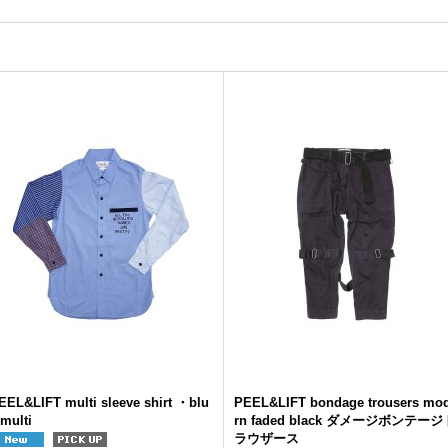
EEL&LIFT multi sleeve shirt ・blu
PEEL&LIFT bondage trousers mo
 multi
rn faded black ダメージボンテージ
ラウザース