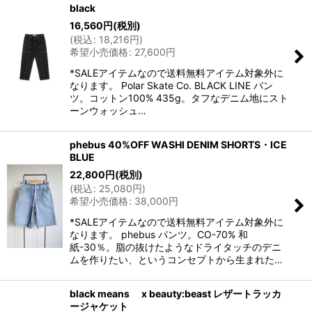
black
16,560
円
(税別)
(
税込
:
18,216
円
)
希望小売価格
:
27,600
円
*SALEアイテムなので送料無料アイテム対象外に
なります。 Polar Skate Co. BLACK LINE パン
ツ。コットン100% 435g。タフなデニム地にスト
ーンウォッシュ…
phebus 40%OFF WASHI DENIM SHORTS・ICE
BLUE
22,800
円
(税別)
(
税込
:
25,080
円
)
希望小売価格
:
38,000
円
*SALEアイテムなので送料無料アイテム対象外に
なります。 phebus パンツ。CO-70% 和
紙-30％。脂の抜けたようなドライタッチのデニ
ムを作りたい、というコンセプトから生まれた…
black means x beauty:beast レザートラッカ
ージャケット