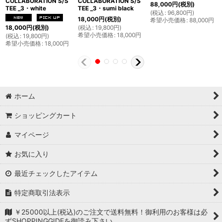
COLLABORATION S/S
COLLABORATION S/S
88,000
円
(税別)
TEE _3・white
TEE _3・sumi black
(
税込
:
96,800
円
)
18,000
円
(税別)
希望小売価格
:
88,000
円
(
税込
:
19,800
円
)
18,000
円
(税別)
希望小売価格
:
18,000
円
(
税込
:
19,800
円
)
希望小売価格
:
18,000
円
ホーム
ショッピングカート
マイページ
お気に入り
最近チェックしたアイテム
特定商取引法表示
￥25000以上(税込)のご注文で送料無料！御利用のお客様は必
ずSHOPPINGGIDEを御読み下さい