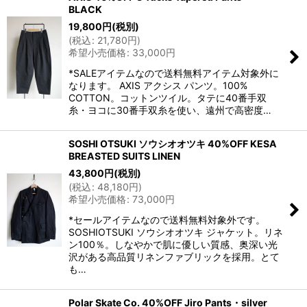
BLACK
19,800
円
(税別)
(
税込
:
21,780
円
)
希望小売価格
:
33,000
円
*SALEアイテムなので送料無料アイテム対象外に
なります。 AXIS アクシス パンツ。100%
COTTON。コットンツイル。タテに40番手双
糸・ヨコに30番手双糸を使い、遠州で高密度…
SOSHI OTSUKI ソウシオオツキ 40%OFF KESA
BREASTED SUITS LINEN
43,800
円
(税別)
(
税込
:
48,180
円
)
希望小売価格
:
73,000
円
*セールアイテムなので送料無料対象外です。
SOSHIOTSUKI ソウシオオツキ ジャケット。リネ
ン100％。しなやかで肌に優しい質感、奥深い光
沢がある高品質リネンファブリックを採用。とて
も…
Polar Skate Co. 40%OFF Jiro Pants・silver