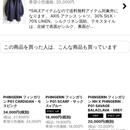
希望小売価格
:
35,000
円
*SALEアイテムなので送料無料アイテム対象外に
なります。 AXIS アクシス シャツ。30% SILK・
70% LINEN。シルクリネン混紡。テキスタイル
は、左綾で表面がシルク、裏面が…
この商品を買った人は、こんな商品も買っています
PHINGERIN フィンガリ
PHINGERIN フィンガリ
PHINGERIN フィンガリ
ン PG1 CARDIGAN・モ
ン PG1 SCARF・サック
ン NH X PHINGERIN .
スピンク
ス×ブルー
PG1 SAVAGE
BALACLAVA・GREY
34,000
円
(税別)
(
税込
:
37,400
円
)
18,000
円
(税別)
希望小売価格
:
34,000
円
20,000
円
(税別)
(
税込
:
19,800
円
)
希望小売価格
:
18,000
円
(
税込
:
22,000
円
)