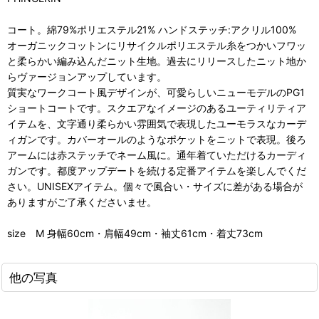
コート。綿79%ポリエステル21% ハンドステッチ:アクリル100%
オーガニックコットンにリサイクルポリエステル糸をつかいフワッ
と柔らかい編み込んだニット生地。過去にリリースしたニット地か
らヴァージョンアップしています。
質実なワークコート風デザインが、可愛らしいニューモデルのPG1
ショートコートです。スクエアなイメージのあるユーティリティア
イテムを、文字通り柔らかい雰囲気で表現したユーモラスなカーデ
ィガンです。カバーオールのようなポケットをニットで表現。後ろ
アームには赤ステッチでネーム風に。通年着ていただけるカーディ
ガンです。都度アップデートを続ける定番アイテムを楽しんでくだ
さい。UNISEXアイテム。個々で風合い・サイズに差がある場合が
ありますがご了承くださいませ。
size M 身幅60cm・肩幅49cm・袖丈61cm・着丈73cm
他の写真