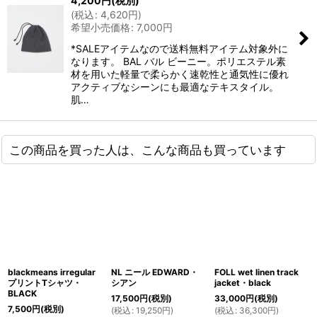
4,200
円
(税別)
(
税込
:
4,620
円
)
希望小売価格
:
7,000
円
*SALEアイテムなので送料無料アイテム対象外に
なります。 BAL バル ビーニー。ポリエステル素
材を用いた軽量で柔らかく速乾性と通気性に優れ
アクティブなシーンにも最適なテキスタイル。
肌…
この商品を買った人は、こんな商品も買っています
blackmeans irregular
NL ニール EDWARD・
FOLL wet linen track
プリントTシャツ・
シアン
jacket・black
BLACK
17,500
円
(税別)
33,000
円
(税別)
7,500
円
(税別)
(
税込
:
19,250
円
)
(
税込
:
36,300
円
)