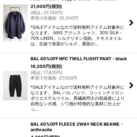
21,000
円
(税別)
(
税込
:
23,100
円
)
希望小売価格
:
35,000
円
*SALEアイテムなので送料無料アイテム対象外に
なります。 AXIS アクシス シャツ。30% SILK・
70% LINEN。シルクリネン混紡。テキスタイル
は、左綾で表面がシルク、裏面が…
BAL 40%OFF NPC TWILL FLIGHT PANT・black
16,200
円
(税別)
(
税込
:
17,820
円
)
希望小売価格
:
27,000
円
*SALEアイテムなので送料無料アイテム対象外に
なります。 BAL バル パンツ。コットンナイロン
ポリエステルツイル。異繊維同士の収縮差により
自然なシボ感、シワ感が特徴的な素材に仕上が
っ…
BAL 40%OFF FLEECE 2WAY NECK BEANIE・
anthracite