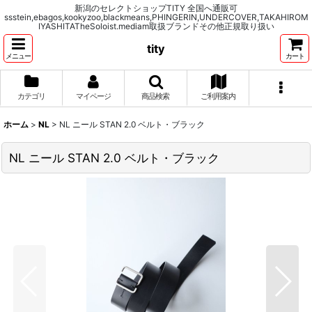
新潟のセレクトショップTITY 全国へ通販可
ssstein,ebagos,kookyzoo,blackmeans,PHINGERIN,UNDERCOVER,TAKAHIROM
IYASHITATheSoloist.mediam取扱ブランドその他正規取り扱い
tity
メニュー
カート
カテゴリ
マイページ
商品検索
ご利用案内
ホーム
>
NL
>
NL ニール STAN 2.0 ベルト・ブラック
NL ニール STAN 2.0 ベルト・ブラック