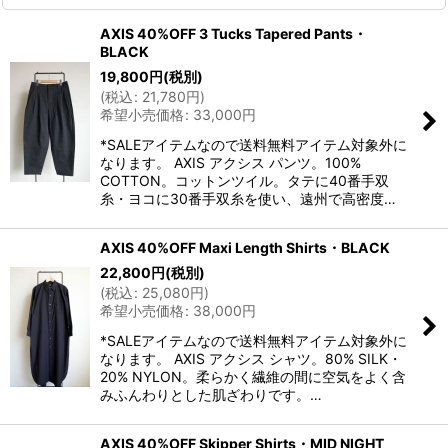
AXIS 40%OFF 3 Tucks Tapered Pants・
BLACK
19,800
円
(税別)
(
税込
:
21,780
円
)
希望小売価格
:
33,000
円
*SALEアイテムなので送料無料アイテム対象外に
なります。 AXIS アクシス パンツ。100%
COTTON。コットンツイル。タテに40番手双
糸・ヨコに30番手双糸を使い、遠州で高密度…
AXIS 40%OFF Maxi Length Shirts・BLACK
22,800
円
(税別)
(
税込
:
25,080
円
)
希望小売価格
:
38,000
円
*SALEアイテムなので送料無料アイテム対象外に
なります。 AXIS アクシス シャツ。80% SILK・
20% NYLON。柔らかく繊維の間に空気をよく含
みふんわりとした肌ざわりです。…
AXIS 40%OFF Skipper Shirts・MID NIGHT