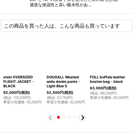
適度な保温性と高い吸水性があ…
この商品を買った人は、こんな商品も買っています
stein OVERSIZED
DOUGALL Washed
FOLL buffalo leather
FLIGHT JACKET・
wide denim pants・
boston bag・black
BLACK
Light Blue S
63,000
円
(税別)
92,000
円
(税別)
52,500
円
(税別)
(
税込
:
69,300
円
)
(
税込
:
101,200
円
)
(
税込
:
57,750
円
)
希望小売価格
:
63,000
円
希望小売価格
:
92,000
円
希望小売価格
:
52,500
円