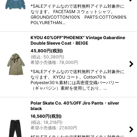
*SALEアイテムなので送料無料アイテム対象外に
なります。 FACETASM スウェットシャツ。
GROUND/COTTON100% PARTS:COTTON96%
POLYURETHAN…
KYOU 40%OFF"PHOENIX" Vintage Gabardine
Double Sleeve Coat・BEIGE
45,800
円
(税別)
(
税込
:
50,380
円
)
希望小売価格
:
78,000
円
*SALEアイテムなので送料無料アイテム対象外に
なります。 KYOU コート。Cotton70％
Polyester30％素材には高密度交織バーバリー
（ギャバジン）素材を使用しており、…
Polar Skate Co. 40%OFF Jiro Pants・silver
black
16,560
円
(税別)
(
税込
:
18,216
円
)
希望小売価格
:
27,600
円
*SALEアイテムなので送料無料アイテム対象外に