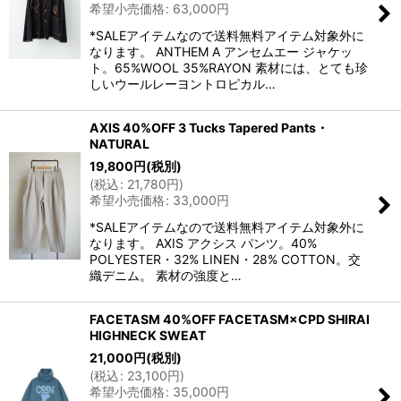
希望小売価格
:
63,000
円
*SALEアイテムなので送料無料アイテム対象外に
なります。 ANTHEM A アンセムエー ジャケッ
ト。65%WOOL 35%RAYON 素材には、とても珍
しいウールレーヨントロピカル…
AXIS 40%OFF 3 Tucks Tapered Pants・
NATURAL
19,800
円
(税別)
(
税込
:
21,780
円
)
希望小売価格
:
33,000
円
*SALEアイテムなので送料無料アイテム対象外に
なります。 AXIS アクシス パンツ。40%
POLYESTER・32% LINEN・28% COTTON。交
織デニム。 素材の強度と…
FACETASM 40%OFF FACETASM×CPD SHIRAI
HIGHNECK SWEAT
21,000
円
(税別)
(
税込
:
23,100
円
)
希望小売価格
:
35,000
円