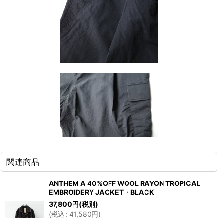
関連商品
ANTHEM A 40%OFF WOOL RAYON TROPICAL
EMBROIDERY JACKET・BLACK
37,800
円
(税別)
(
税込
:
41,580
円
)