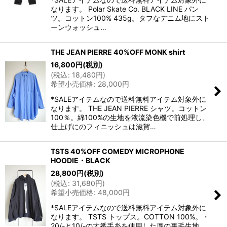
なります。 Polar Skate Co. BLACK LINE パン
ツ。コットン100% 435g。タフなデニム地にスト
ーンウォッシュ…
THE JEAN PIERRE 40%OFF MONK shirt
16,800
円
(税別)
(
税込
:
18,480
円
)
希望小売価格
:
28,000
円
*SALEアイテムなので送料無料アイテム対象外に
なります。 THE JEAN PIERRE シャツ。コットン
100％。綿100%の生地を液流染色機で前処理し、
仕上げにのフィニッシュは滋賀…
TSTS 40%OFF COMEDY MICROPHONE
HOODIE・BLACK
28,800
円
(税別)
(
税込
:
31,680
円
)
希望小売価格
:
48,000
円
*SALEアイテムなので送料無料アイテム対象外に
なります。 TSTS トップス。COTTON 100%。・
20/-と10/-の太番手糸を使用した厚の裏毛生地。