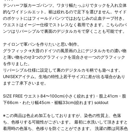
テンハーフ版カーゴパンツ。ワタリ幅たっぷりでタックを入れ立体
的なワイドシルエット。裾は絞れるので足下を選びません。サイド
のポケットにはフィールドパンツではおなじみの止血テープ付き。
ウエストはイージー仕様でストレスなく着用できます。こちらのパ
ンツはリバーシブルで裏面のデジタルカモで穿くことも可能です。
ナイロンで軍パンを作りたいと思い制作。
グラフィック→大昔のドイツの風景画の上にデジタルカモの濃い物
と薄い物をのせ3つのグラフィックを混合させ一つのグラフィック
を作りました。
リバーシブル仕様に設定して裏のデジタルカモ柄でも遊べます。
UNISEXアイテム。生地の特性上若干サイズに差が出る場合があり
ますご了承下さいませ。
SIZE FREE ウエスト84〜100cm(小さく絞れます)・股上41cm・股
下66cm・わたり幅45cm・裾幅33cm(絞れます) soldout
※この商品は色止め加工をしておりますが、染色の性質上、色落
ち、色移りする可能性がございます。 最初に水洗いして頂きますと
着用時の色落ち、色移りを防ぐことができます。 洗濯の際は同系色