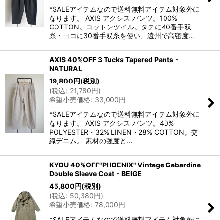
*SALEアイテムなので送料無料アイテム対象外に
なります。 AXIS アクシス パンツ。100%
COTTON。コットンツイル。タテに40番手双
糸・ヨコに30番手双糸を使い、遠州で高密度…
AXIS 40%OFF 3 Tucks Tapered Pants・
NATURAL
19,800
円
(税別)
(
税込
:
21,780
円
)
希望小売価格
:
33,000
円
*SALEアイテムなので送料無料アイテム対象外に
なります。 AXIS アクシス パンツ。40%
POLYESTER・32% LINEN・28% COTTON。交
織デニム。 素材の強度と…
KYOU 40%OFF"PHOENIX" Vintage Gabardine
Double Sleeve Coat・BEIGE
45,800
円
(税別)
(
税込
:
50,380
円
)
希望小売価格
:
78,000
円
*SALEアイテムなので送料無料アイテム対象外に