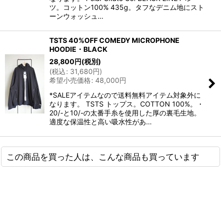
ツ。コットン100% 435g。タフなデニム地にスト
ーンウォッシュ…
TSTS 40%OFF COMEDY MICROPHONE
HOODIE・BLACK
28,800
円
(税別)
(
税込
:
31,680
円
)
希望小売価格
:
48,000
円
*SALEアイテムなので送料無料アイテム対象外に
なります。 TSTS トップス。COTTON 100%。・
20/-と10/-の太番手糸を使用した厚の裏毛生地。
適度な保温性と高い吸水性があ…
この商品を買った人は、こんな商品も買っています