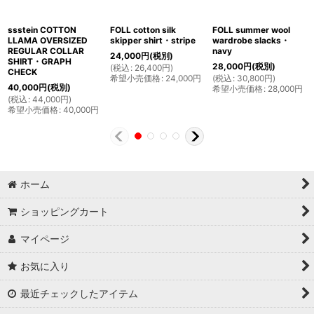
ssstein COTTON
FOLL cotton silk
FOLL summer wool
LLAMA OVERSIZED
skipper shirt・stripe
wardrobe slacks・
REGULAR COLLAR
navy
24,000
円
(税別)
SHIRT・GRAPH
28,000
円
(税別)
(
税込
:
26,400
円
)
CHECK
希望小売価格
:
24,000
円
(
税込
:
30,800
円
)
40,000
円
(税別)
希望小売価格
:
28,000
円
(
税込
:
44,000
円
)
希望小売価格
:
40,000
円
ホーム
ショッピングカート
マイページ
お気に入り
最近チェックしたアイテム