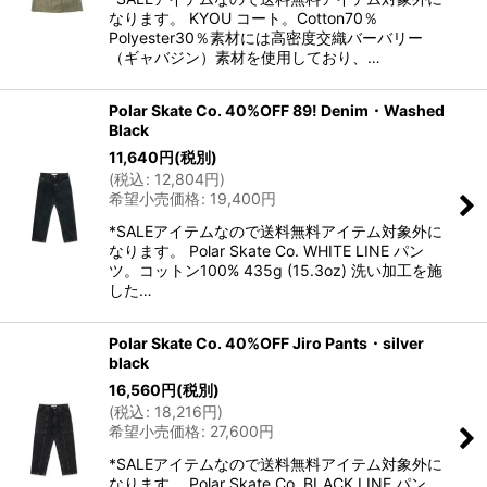
なります。 KYOU コート。Cotton70％
Polyester30％素材には高密度交織バーバリー
（ギャバジン）素材を使用しており、…
Polar Skate Co. 40%OFF 89! Denim・Washed
Black
11,640
円
(税別)
(
税込
:
12,804
円
)
希望小売価格
:
19,400
円
*SALEアイテムなので送料無料アイテム対象外に
なります。 Polar Skate Co. WHITE LINE パン
ツ。コットン100% 435g (15.3oz) 洗い加工を施
した…
Polar Skate Co. 40%OFF Jiro Pants・silver
black
16,560
円
(税別)
(
税込
:
18,216
円
)
希望小売価格
:
27,600
円
*SALEアイテムなので送料無料アイテム対象外に
なります。 Polar Skate Co. BLACK LINE パン