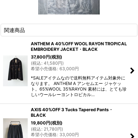
関連商品
ANTHEM A 40%OFF WOOL RAYON TROPICAL
EMBROIDERY JACKET・BLACK
37,800
円
(税別)
(
税込
:
41,580
円
)
希望小売価格
:
63,000
円
*SALEアイテムなので送料無料アイテム対象外に
なります。 ANTHEM A アンセムエー ジャケッ
ト。65%WOOL 35%RAYON 素材には、とても珍
しいウールレーヨントロピカル…
AXIS 40%OFF 3 Tucks Tapered Pants・
BLACK
19,800
円
(税別)
(
税込
:
21,780
円
)
希望小売価格
:
33,000
円