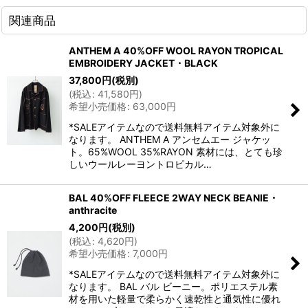
関連商品
ANTHEM A 40%OFF WOOL RAYON TROPICAL
EMBROIDERY JACKET・BLACK
37,800
円
(税別)
(
税込
:
41,580
円
)
希望小売価格
:
63,000
円
*SALEアイテムなので送料無料アイテム対象外に
なります。 ANTHEM A アンセムエー ジャケッ
ト。65%WOOL 35%RAYON 素材には、とても珍
しいウールレーヨントロピカル…
BAL 40%OFF FLEECE 2WAY NECK BEANIE・
anthracite
4,200
円
(税別)
(
税込
:
4,620
円
)
希望小売価格
:
7,000
円
*SALEアイテムなので送料無料アイテム対象外に
なります。 BAL バル ビーニー。ポリエステル素
材を用いた軽量で柔らかく速乾性と通気性に優れ