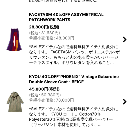
の活動引退宣言をした千葉雄喜率い…
FACETASM 40%OFF ASSYMETRICAL
PATCHWORK PANTS
28,800
円
(税別)
(
税込
:
31,680
円
)
希望小売価格
:
48,000
円
*SALEアイテムなので送料無料アイテム対象外に
なります。 FACETASM パンツ。ポリエステル×ポ
リウレタン。もちっと肉のある柔らかいジャージ
ーテキスタイル。ポリウレタンを入れること…
KYOU 40%OFF"PHOENIX" Vintage Gabardine
Double Sleeve Coat・BEIGE
45,800
円
(税別)
(
税込
:
50,380
円
)
希望小売価格
:
78,000
円
*SALEアイテムなので送料無料アイテム対象外に
なります。 KYOU コート。Cotton70％
Polyester30％素材には高密度交織バーバリー
（ギャバジン）素材を使用しており、…