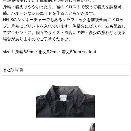
生地を採用していて機能的かつ袖通しも良いです。
身幅・着丈はややゆったり。裾のドロストで絞って着丈を調整可
能。バルーンなシルエットを作ることもできます。
HELSのシグネーチャーでもあるグラフィックを前後全面にドロッ
プ。片袖にプリントを入れています。胸部分にピスネームも配置し
てアクセントに。個々でサイズ・風合いの差・多少の擦れなどある
場合がありますのでご了承ください。
size L 身幅63cm・裄丈92cm・着丈69cm soldout
他の写真