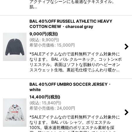
アクティブなシーンにも最適なテキスタイル。
肌…
BAL 40%OFF RUSSELL ATHLETIC HEAVY
COTTON CREW・charcoal gray
9,000
円
(税別)
(
税込
:
9,900
円
)
希望小売価格
:
15,000
円
*SALEアイテムなので送料無料アイテム対象外に
なります。 BAL バル クルーネック。コットン×ポ
リエステル。表面はソフトな肌触りのヘビーオン
ススウェット生地。裏起毛仕様でふんわり暖か…
BAL 40%OFF UMBRO SOCCER JERSEY・
white
14,400
円
(税別)
(
税込
:
15,840
円
)
希望小売価格
:
24,000
円
*SALEアイテムなので送料無料アイテム対象外に
なります。 BAL バル シャツ。ポリエステル
100%。吸水速乾機能のポリエステル素材を採