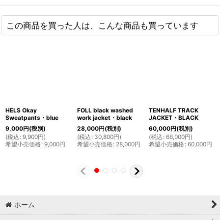
この商品を買った人は、こんな商品も買っています
HELS Okay
FOLL black washed
TENHALF TRACK
Sweatpants・blue
work jacket・black
JACKET・BLACK
9,000
円
(税別)
28,000
円
(税別)
60,000
円
(税別)
(
税込
:
9,900
円
)
(
税込
:
30,800
円
)
(
税込
:
66,000
円
)
希望小売価格
:
9,000
円
希望小売価格
:
28,000
円
希望小売価格
:
60,000
円
ホーム