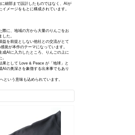
為的に細部まで設計したものではなく、AIが
たイメージをもとに構成されています。
た際に、地域の方から大量のりんごをお
ました。
損益を前提としない他社との交流がとて
ce” の感覚が本作のテーマになっています。
生成AIに入力したところ、りんごの上に
た。
て Love & Peace が「地球」と
成AIの奥深さを象徴する出来事でもあり
界へという意味も込められています。