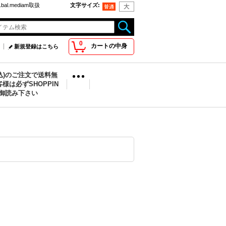
bal.mediam取扱
文字サイズ
:
0
カートの中身
新規登録はこちら
税込)のご注文で送料無
様は必ずSHOPPIN
を御読み下さい