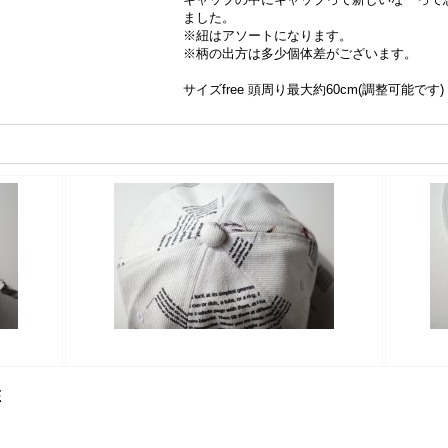
ました。
※紐はアソートになります。
※柄の出方は多少個体差がございます。
サイズfree 頭周り最大約60cm(調整可能です)
E