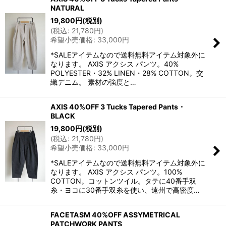
NATURAL
19,800
円
(税別)
(
税込
:
21,780
円
)
希望小売価格
:
33,000
円
*SALEアイテムなので送料無料アイテム対象外に
なります。 AXIS アクシス パンツ。40%
POLYESTER・32% LINEN・28% COTTON。交
織デニム。 素材の強度と…
AXIS 40%OFF 3 Tucks Tapered Pants・
BLACK
19,800
円
(税別)
(
税込
:
21,780
円
)
希望小売価格
:
33,000
円
*SALEアイテムなので送料無料アイテム対象外に
なります。 AXIS アクシス パンツ。100%
COTTON。コットンツイル。タテに40番手双
糸・ヨコに30番手双糸を使い、遠州で高密度…
FACETASM 40%OFF ASSYMETRICAL
PATCHWORK PANTS