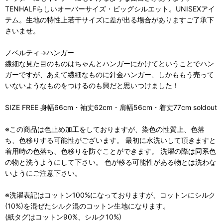
TENHALFらしいオーバーサイズ・ビッグシルエット。UNISEXアイ
テム。生地の特性上若干サイズに差が出る場合がありますご了承下
さいませ。
ノベルティ→ハンガー
繊細な見た目のものはちゃんとハンガーにかけてということでハン
ガーですが、あえて繊細なものに針金ハンガー、しかももう売って
いないようなものをつけるのも興だと思いつけました！
SIZE FREE 身幅66cm・袖丈62cm・肩幅56cm・着丈77cm soldout
※この商品は色止め加工をしておりますが、染色の性質上、色落
ち、色移りする可能性がございます。 最初に水洗いして頂きますと
着用時の色落ち、色移りを防ぐことができます。 洗濯の際は同系色
の物と洗うようにして下さい。 色が移る可能性がある物とは洗わな
いようにご注意下さい。
※洗濯表記はコットン100%になっておりますが、コットンにシルク
(10%)を混ぜたシルク混のコットン生地になります。
(紙タグはコットン90%、シルク10%)