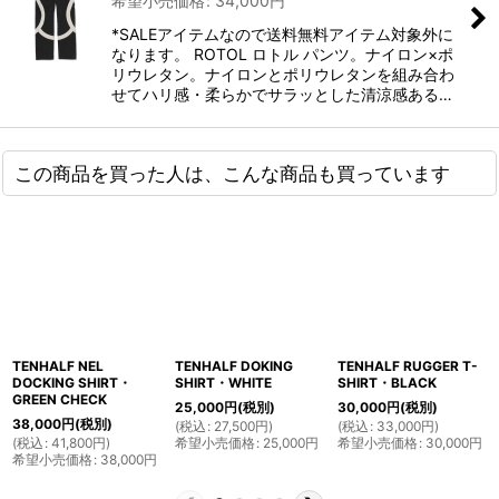
希望小売価格
:
34,000
円
*SALEアイテムなので送料無料アイテム対象外に
なります。 ROTOL ロトル パンツ。ナイロン×ポ
リウレタン。ナイロンとポリウレタンを組み合わ
せてハリ感・柔らかでサラッとした清涼感ある…
この商品を買った人は、こんな商品も買っています
TENHALF NEL
TENHALF DOKING
TENHALF RUGGER T-
DOCKING SHIRT・
SHIRT・WHITE
SHIRT・BLACK
GREEN CHECK
25,000
円
(税別)
30,000
円
(税別)
38,000
円
(税別)
(
税込
:
27,500
円
)
(
税込
:
33,000
円
)
(
税込
:
41,800
円
)
希望小売価格
:
25,000
円
希望小売価格
:
30,000
円
希望小売価格
:
38,000
円