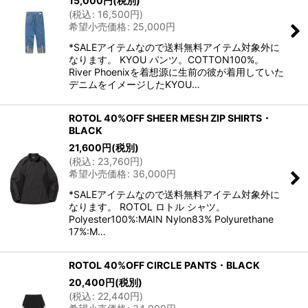
15,000
円
(税別)
(
税込
:
16,500
円
)
希望小売価格
:
25,000
円
*SALEアイテムなので送料無料アイテム対象外に
なります。 KYOU パンツ。COTTON100%。
River Phoenixを着想源に生前の彼が着用していた
デニムをイメージしたKYOU…
ROTOL 40%OFF SHEER MESH ZIP SHIRTS・
BLACK
21,600
円
(税別)
(
税込
:
23,760
円
)
希望小売価格
:
36,000
円
*SALEアイテムなので送料無料アイテム対象外に
なります。 ROTOL ロトル シャツ。
Polyester100%:MAIN Nylon83% Polyurethane
17%:M…
ROTOL 40%OFF CIRCLE PANTS・BLACK
20,400
円
(税別)
(
税込
:
22,440
円
)