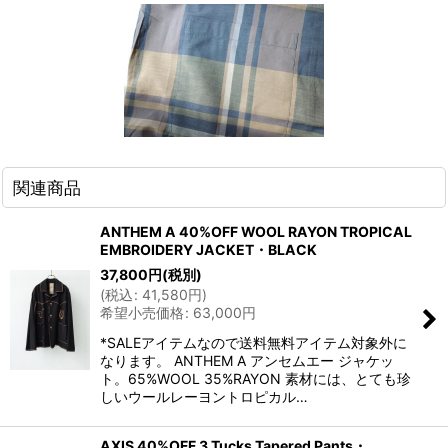
関連商品
ANTHEM A 40%OFF WOOL RAYON TROPICAL
EMBROIDERY JACKET・BLACK
37,800
円
(税別)
(
税込
:
41,580
円
)
希望小売価格
:
63,000
円
*SALEアイテムなので送料無料アイテム対象外に
なります。 ANTHEM A アンセムエー ジャケッ
ト。65%WOOL 35%RAYON 素材には、とても珍
しいウールレーヨントロピカル…
AXIS 40%OFF 3 Tucks Tapered Pants・