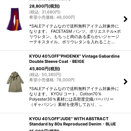
28,800
円
(税別)
(
税込
:
31,680
円
)
希望小売価格
:
48,000
円
*SALEアイテムなので送料無料アイテム対象外に
なります。 FACETASM パンツ。ポリエステル×ポ
リウレタン。もちっと肉のある柔らかいジャージ
ーテキスタイル。ポリウレタンを入れること…
KYOU 40%OFF"PHOENIX" Vintage Gabardine
Double Sleeve Coat・BEIGE
45,800
円
(税別)
(
税込
:
50,380
円
)
希望小売価格
:
78,000
円
*SALEアイテムなので送料無料アイテム対象外に
なります。 KYOU コート。Cotton70％
Polyester30％素材には高密度交織バーバリー
（ギャバジン）素材を使用しており、…
KYOU 40%OFF"JUDE" WITH ABSTRACT
Standard by 80s Reproduced Denim・BLUE