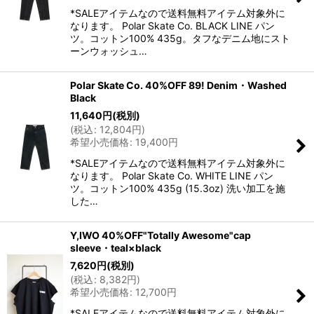
*SALEアイテムなので送料無料アイテム対象外に
なります。 Polar Skate Co. BLACK LINE パン
ツ。コットン100% 435g。タフなデニム地にスト
ーンウォッシュ…
Polar Skate Co. 40%OFF 89! Denim・Washed
Black
11,640
円
(税別)
(
税込
:
12,804
円
)
希望小売価格
:
19,400
円
*SALEアイテムなので送料無料アイテム対象外に
なります。 Polar Skate Co. WHITE LINE パン
ツ。コットン100% 435g (15.3oz) 洗い加工を施
した…
Y,IWO 40%OFF"Totally Awesome"cap
sleeve・teal×black
7,620
円
(税別)
(
税込
:
8,382
円
)
希望小売価格
:
12,700
円
*SALEアイテムなので送料無料アイテム対象外に