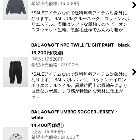
希望小売価格
:
15,000
円
*SALEアイテムなので送料無料アイテム対象外に
なります。 BAL バル クルーネック。コットン×ポ
リエステル。表面はソフトな肌触りのヘビーオン
ススウェット生地。裏起毛仕様でふんわり暖か…
BAL 40%OFF NPC TWILL FLIGHT PANT・black
16,200
円
(税別)
(
税込
:
17,820
円
)
希望小売価格
:
27,000
円
*SALEアイテムなので送料無料アイテム対象外に
なります。 BAL バル パンツ。コットンナイロン
ポリエステルツイル。異繊維同士の収縮差により
自然なシボ感、シワ感が特徴的な素材に仕上が
っ…
BAL 40%OFF UMBRO SOCCER JERSEY・
white
14,400
円
(税別)
(
税込
:
15,840
円
)
希望小売価格
:
24,000
円