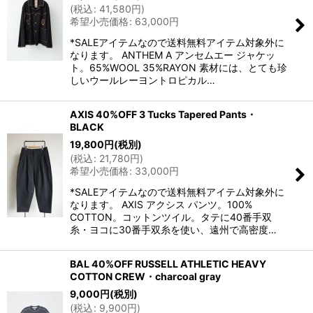
(
税込
:
41,580
円
)
希望小売価格
:
63,000
円
*SALEアイテムなので送料無料アイテム対象外に
なります。 ANTHEM A アンセムエー ジャケッ
ト。65%WOOL 35%RAYON 素材には、とても珍
しいウールレーヨントロピカル…
AXIS 40%OFF 3 Tucks Tapered Pants・
BLACK
19,800
円
(税別)
(
税込
:
21,780
円
)
希望小売価格
:
33,000
円
*SALEアイテムなので送料無料アイテム対象外に
なります。 AXIS アクシス パンツ。100%
COTTON。コットンツイル。タテに40番手双
糸・ヨコに30番手双糸を使い、遠州で高密度…
BAL 40%OFF RUSSELL ATHLETIC HEAVY
COTTON CREW・charcoal gray
9,000
円
(税別)
(
税込
:
9,900
円
)