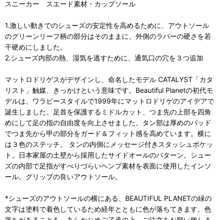
スニーカー スエード素材・カップソール
1.激しい動きでのシューズの安定性を高めるために、アウトソール
のグリーンリーフ柄の部分はそのままに、外側のラバーの硬さを若
干硬めにしました。
2.シューズ内部の熱、湿気を逃すために、通気口の穴を３つ追加
マットロドリゲスがデザインし、命名したモデル CATALYST「カタ
リスト」触媒、きっかけという意味です。Beautiful Planetの初代モ
デルは、ワラビースタイルで1999年にマットロドリゲのアイデアで
誕生しました。足首を保護するミドルカット、つま先の上部を四角
めにして足の指の自由度を向上させました。タン部は厚めのパッド
でつま先から甲の部分をガード＆フィット感を高めています。横に
は３色のステッチ。 タンの内側にメッセージ付きスタッシュポケッ
ト。日本家屋の土壁から採用したサイドオールのパターン。シュー
ズの内部で足指がすべりづらいヘンプ素材を表面に使用したインソ
ール。グリップの良いアウトソール。
*シューズのアウトソールの横にある、BEAUTIFUL PLANETの緑の
文字は塗料で着色しているため経年とともに色が落ちてきます。色
落ちがあることを、あらかじめご了承の上、ご注文をお願い致しま