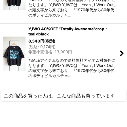
なります。 Y,IWO Y,IWOは「Yeah , I Work Out」
の頭文字から来ており、「1970年代から80年代
のボディビルカルチャ…
Y,IWO 40%OFF "Totally Awesome"crop・
teal×black
8,340
円
(税別)
(
税込
:
9,174
円
)
希望小売価格
:
13,900
円
*SALEアイテムなので送料無料アイテム対象外に
なります。 Y,IWO Y,IWOは「Yeah , I Work Out」
の頭文字から来ており、「1970年代から80年代
のボディビルカルチャ…
この商品を買った人は、こんな商品も買っています