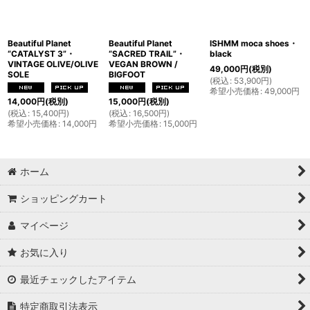
Beautiful Planet
Beautiful Planet
ISHMM moca shoes・
“CATALYST 3”・
“SACRED TRAIL”・
black
VINTAGE OLIVE/OLIVE
VEGAN BROWN /
49,000
円
(税別)
SOLE
BIGFOOT
(
税込
:
53,900
円
)
希望小売価格
:
49,000
円
14,000
円
(税別)
15,000
円
(税別)
(
税込
:
15,400
円
)
(
税込
:
16,500
円
)
希望小売価格
:
14,000
円
希望小売価格
:
15,000
円
ホーム
ショッピングカート
マイページ
お気に入り
最近チェックしたアイテム
特定商取引法表示