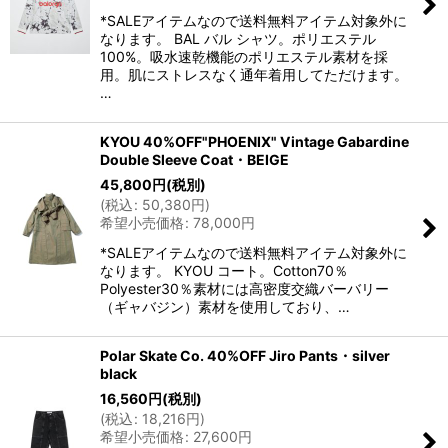
*SALEアイテムなので送料無料アイテム対象外に
なります。 BAL バル シャツ。ポリエステル
100%。吸水速乾機能のポリエステル素材を採
用。肌にストレスなく通年着用してただけます。
…
KYOU 40%OFF"PHOENIX" Vintage Gabardine
Double Sleeve Coat・BEIGE
45,800
円
(税別)
(
税込
:
50,380
円
)
希望小売価格
:
78,000
円
*SALEアイテムなので送料無料アイテム対象外に
なります。 KYOU コート。Cotton70％
Polyester30％素材には高密度交織バーバリー
（ギャバジン）素材を使用しており、…
Polar Skate Co. 40%OFF Jiro Pants・silver
black
16,560
円
(税別)
(
税込
:
18,216
円
)
希望小売価格
:
27,600
円