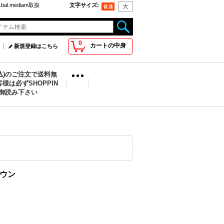
bal.mediam取扱
文字サイズ
:
0
カートの中身
新規登録はこちら
税込)のご注文で送料無
様は必ずSHOPPIN
を御読み下さい
ラウン