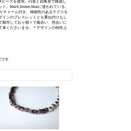
Xビーズを使用。円形と四角形で構成し
lack,brown,blueに使われている、
入りチャーム付き。伸縮性のあるテグスを
ザインのブレスレットとも重ね付けもし
で製作しており個々で風合い、色合いに
了承くださいませ。＊デザインの特性上
安です