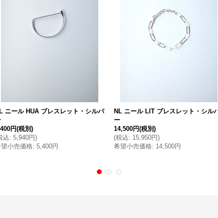
L ニール HUA ブレスレット・シルバ
NL ニール LIT ブレスレット・シル
ー
ー
,400円
(税別)
14,500円
(税別)
税込
:
5,940円
)
(
税込
:
15,950円
)
希望小売価格
:
5,400円
希望小売価格
:
14,500円