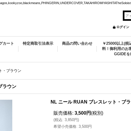
ookyzoo,blackmeans,PHINGERIN,UNDERCOVER,TAKAHIROMIYASHITATheSoloist.
ログイン
グカート
特定商取引法表示
商品の問い合わせ
￥25000以上(
料！御利用のお客
GGIDE
ット・ブラウン
・ブラウン
NL ニール RUAN ブレスレット・ブ
販売価格
:
3,500円
(税別)
(
税込
:
3,850円
)
希望小売価格
:
3,500円