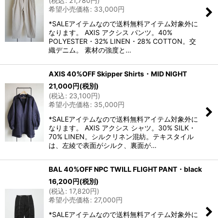
(
税込
:
21,780
円
)
希望小売価格
:
33,000
円
*SALEアイテムなので送料無料アイテム対象外に
なります。 AXIS アクシス パンツ。40%
POLYESTER・32% LINEN・28% COTTON。交
織デニム。 素材の強度と…
AXIS 40%OFF Skipper Shirts・MID NIGHT
21,000
円
(税別)
(
税込
:
23,100
円
)
希望小売価格
:
35,000
円
*SALEアイテムなので送料無料アイテム対象外に
なります。 AXIS アクシス シャツ。30% SILK・
70% LINEN。シルクリネン混紡。テキスタイル
は、左綾で表面がシルク、裏面が…
BAL 40%OFF NPC TWILL FLIGHT PANT・black
16,200
円
(税別)
(
税込
:
17,820
円
)
希望小売価格
:
27,000
円
*SALEアイテムなので送料無料アイテム対象外に