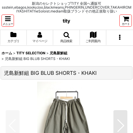
新潟のセレクトショップTITY 全国へ通販可
ssstein,ebagos,kookyzoo,blackmeans,PHINGERIN,UNDERCOVER,TAKAHIROM
IYASHITATheSoloist.mediam取扱ブランドその他正規取り扱い
tity
メニュー
カート
カテゴリ
マイページ
商品検索
ご利用案内
ホーム
>
TITY SELECTION
>
児島新鮮組
>
児島新鮮組 BIG BLUB SHORTS・KHAKI
児島新鮮組 BIG BLUB SHORTS・KHAKI