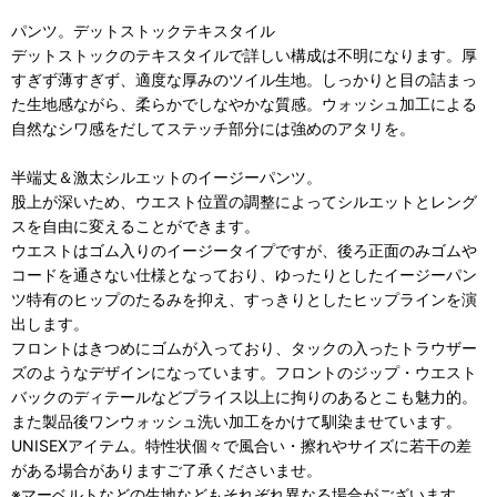
パンツ。デットストックテキスタイル
デットストックのテキスタイルで詳しい構成は不明になります。厚
すぎず薄すぎず、適度な厚みのツイル生地。しっかりと目の詰まっ
た生地感ながら、柔らかでしなやかな質感。ウォッシュ加工による
自然なシワ感をだしてステッチ部分には強めのアタリを。
半端丈＆激太シルエットのイージーパンツ。
股上が深いため、ウエスト位置の調整によってシルエットとレング
スを自由に変えることができます。
ウエストはゴム入りのイージータイプですが、後ろ正面のみゴムや
コードを通さない仕様となっており、ゆったりとしたイージーパン
ツ特有のヒップのたるみを抑え、すっきりとしたヒップラインを演
出します。
フロントはきつめにゴムが入っており、タックの入ったトラウザー
ズのようなデザインになっています。フロントのジップ・ウエスト
バックのディテールなどプライス以上に拘りのあるとこも魅力的。
また製品後ワンウォッシュ洗い加工をかけて馴染ませています。
UNISEXアイテム。特性状個々で風合い・擦れやサイズに若干の差
がある場合がありますご了承くださいませ。
※マーベルトなどの生地などもそれぞれ異なる場合がございます