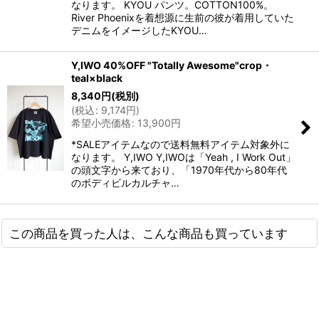
なります。 KYOU パンツ。COTTON100%。
River Phoenixを着想源に生前の彼が着用していた
デニムをイメージしたKYOU…
Y,IWO 40%OFF "Totally Awesome"crop・
teal×black
8,340
円
(税別)
(
税込
:
9,174
円
)
希望小売価格
:
13,900
円
*SALEアイテムなので送料無料アイテム対象外に
なります。 Y,IWO Y,IWOは「Yeah , I Work Out」
の頭文字から来ており、「1970年代から80年代
のボディビルカルチャ…
この商品を買った人は、こんな商品も買っています