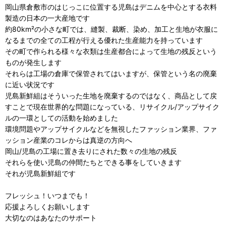
岡山県倉敷市のはじっこに位置する児島はデニムを中心とする衣料
製造の日本の一大産地です
約80km²の小さな町では、縫製、裁断、染め、加工と生地が衣服に
なるまでの全ての工程が行える優れた生産能力を持っています
その町で作られる様々な衣類は生産都合によって生地の残反という
ものが発生します
それらは工場の倉庫で保管されてはいますが、保管という名の廃棄
に近い状況です
児島新鮮組はそういった生地を廃棄するのではなく、商品として戻
すことで現在世界的な問題になっている、リサイクル/アップサイク
ルの一環としての活動を始めました
環境問題やアップサイクルなどを無視したファッション業界、ファ
ッション産業のコレからは真逆の方向へ
岡山/児島の工場に置き去りにされた数々の生地の残反
それらを使い児島の仲間たちとできる事をしていきます
それが児島新鮮組です
フレッシュ！いつまでも！
応援よろしくお願いします
大切なのはあなたのサポート