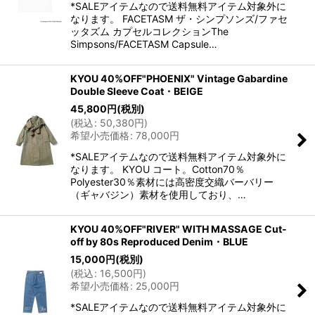
*SALEアイテムなので送料無料アイテム対象外に
なります。 FACETASM ザ・シンプソンズ/ファセ
ッタズム カプセルコレクションThe
Simpsons/FACETASM Capsule…
KYOU 40%OFF"PHOENIX" Vintage Gabardine
Double Sleeve Coat・BEIGE
45,800
円
(税別)
(
税込
:
50,380
円
)
希望小売価格
:
78,000
円
*SALEアイテムなので送料無料アイテム対象外に
なります。 KYOU コート。Cotton70％
Polyester30％素材には高密度交織バーバリー
（ギャバジン）素材を使用しており、…
KYOU 40%OFF"RIVER" WITH MASSAGE Cut-
off by 80s Reproduced Denim・BLUE
15,000
円
(税別)
(
税込
:
16,500
円
)
希望小売価格
:
25,000
円
*SALEアイテムなので送料無料アイテム対象外に