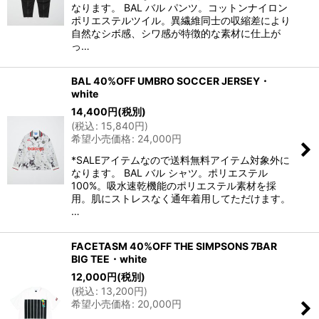
なります。 BAL バル パンツ。コットンナイロン
ポリエステルツイル。異繊維同士の収縮差により
自然なシボ感、シワ感が特徴的な素材に仕上が
っ…
BAL 40%OFF UMBRO SOCCER JERSEY・
white
14,400
円
(税別)
(
税込
:
15,840
円
)
希望小売価格
:
24,000
円
*SALEアイテムなので送料無料アイテム対象外に
なります。 BAL バル シャツ。ポリエステル
100%。吸水速乾機能のポリエステル素材を採
用。肌にストレスなく通年着用してただけます。
…
FACETASM 40%OFF THE SIMPSONS 7BAR
BIG TEE・white
12,000
円
(税別)
(
税込
:
13,200
円
)
希望小売価格
:
20,000
円