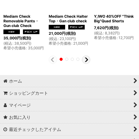
Mediam Check
Mediam Check Halter
Y,IWO 40%OFF "Think
Removable Pants・
Top・Gan club check
Big"Quad Shorts
Gun club Check
7,620
円
(税別)
(
税込
:
8,382
円
)
21,000
円
(税別)
希望小売価格
:
12,700
円
35,000
円
(税別)
(
税込
:
23,100
円
)
(
税込
:
38,500
円
)
希望小売価格
:
21,000
円
希望小売価格
:
35,000
円
ホーム
ショッピングカート
マイページ
お気に入り
最近チェックしたアイテム