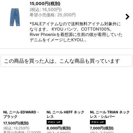
15,000
円
(税別)
(
税込
:
16,500
円
)
希望小売価格
:
25,000
円
*SALEアイテムなので送料無料アイテム対象外に
なります。 KYOU パンツ。COTTON100%。
River Phoenixを着想源に生前の彼が着用していた
デニムをイメージしたKYOU…
この商品を買った人は、こんな商品も買っています
NL ニール EDWARD・
NL ニール HEFF ネック
NL ニール TRIAN ネック
ブラック
レス
レス・シルバー
17,500
円
(税別)
(
税込
:
19,250
円
)
8,000
円
(税別)
7,000
円
(税別)
希望小売価格
:
17,500
円