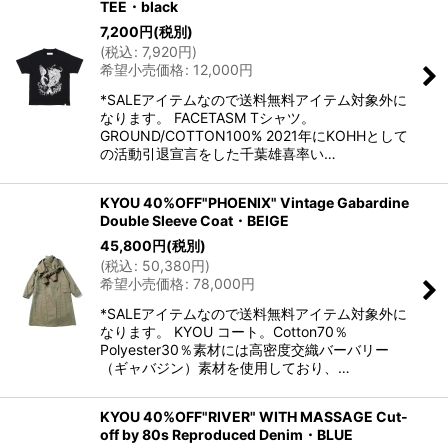
TEE・black
7,200
円
(税別)
(
税込
:
7,920
円
)
希望小売価格
:
12,000
円
*SALEアイテムなので送料無料アイテム対象外に
なります。 FACETASM Tシャツ。
GROUND/COTTON100% 2021年にKOHHとして
の活動引退宣言をした千葉雄喜率い…
KYOU 40%OFF"PHOENIX" Vintage Gabardine
Double Sleeve Coat・BEIGE
45,800
円
(税別)
(
税込
:
50,380
円
)
希望小売価格
:
78,000
円
*SALEアイテムなので送料無料アイテム対象外に
なります。 KYOU コート。Cotton70％
Polyester30％素材には高密度交織バーバリー
（ギャバジン）素材を使用しており、…
KYOU 40%OFF"RIVER" WITH MASSAGE Cut-
off by 80s Reproduced Denim・BLUE