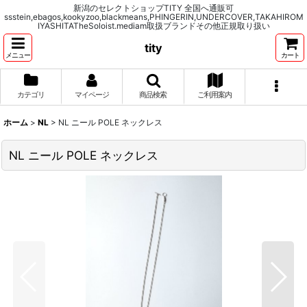
新潟のセレクトショップTITY 全国へ通販可
ssstein,ebagos,kookyzoo,blackmeans,PHINGERIN,UNDERCOVER,TAKAHIROM
IYASHITATheSoloist.mediam取扱ブランドその他正規取り扱い
tity
メニュー
カート
カテゴリ
マイページ
商品検索
ご利用案内
ホーム
>
NL
>
NL ニール POLE ネックレス
NL ニール POLE ネックレス