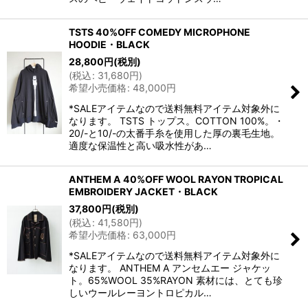
TSTS 40%OFF COMEDY MICROPHONE
HOODIE・BLACK
28,800
円
(税別)
(
税込
:
31,680
円
)
希望小売価格
:
48,000
円
*SALEアイテムなので送料無料アイテム対象外に
なります。 TSTS トップス。COTTON 100%。・
20/-と10/-の太番手糸を使用した厚の裏毛生地。
適度な保温性と高い吸水性があ…
ANTHEM A 40%OFF WOOL RAYON TROPICAL
EMBROIDERY JACKET・BLACK
37,800
円
(税別)
(
税込
:
41,580
円
)
希望小売価格
:
63,000
円
*SALEアイテムなので送料無料アイテム対象外に
なります。 ANTHEM A アンセムエー ジャケッ
ト。65%WOOL 35%RAYON 素材には、とても珍
しいウールレーヨントロピカル…