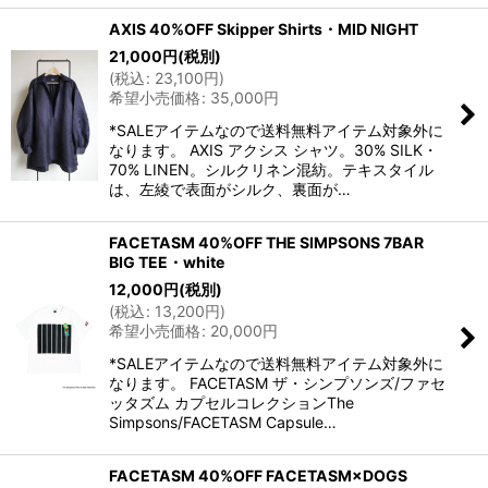
AXIS 40%OFF Skipper Shirts・MID NIGHT
21,000
円
(税別)
(
税込
:
23,100
円
)
希望小売価格
:
35,000
円
*SALEアイテムなので送料無料アイテム対象外に
なります。 AXIS アクシス シャツ。30% SILK・
70% LINEN。シルクリネン混紡。テキスタイル
は、左綾で表面がシルク、裏面が…
FACETASM 40%OFF THE SIMPSONS 7BAR
BIG TEE・white
12,000
円
(税別)
(
税込
:
13,200
円
)
希望小売価格
:
20,000
円
*SALEアイテムなので送料無料アイテム対象外に
なります。 FACETASM ザ・シンプソンズ/ファセ
ッタズム カプセルコレクションThe
Simpsons/FACETASM Capsule…
FACETASM 40%OFF FACETASM×DOGS