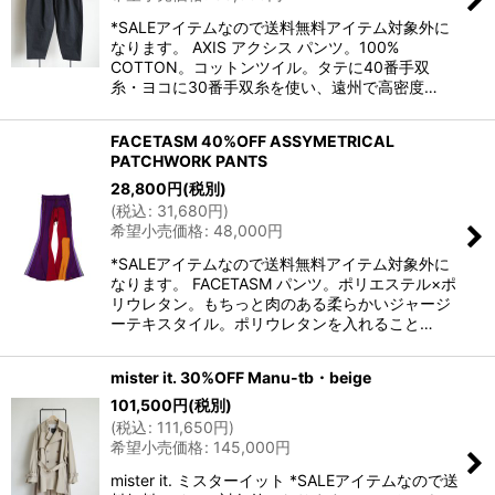
*SALEアイテムなので送料無料アイテム対象外に
なります。 AXIS アクシス パンツ。100%
COTTON。コットンツイル。タテに40番手双
糸・ヨコに30番手双糸を使い、遠州で高密度…
FACETASM 40%OFF ASSYMETRICAL
PATCHWORK PANTS
28,800
円
(税別)
(
税込
:
31,680
円
)
希望小売価格
:
48,000
円
*SALEアイテムなので送料無料アイテム対象外に
なります。 FACETASM パンツ。ポリエステル×ポ
リウレタン。もちっと肉のある柔らかいジャージ
ーテキスタイル。ポリウレタンを入れること…
mister it. 30%OFF Manu-tb・beige
101,500
円
(税別)
(
税込
:
111,650
円
)
希望小売価格
:
145,000
円
mister it. ミスターイット *SALEアイテムなので送