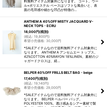
料無料アイテム対象外になります。 コート。ウー
ル×ポリエステル ベースはソフトな風合いと、表
面の毛羽感や細かな凹凸が特徴の…
ANTHEM A 40%OFF MISTY JACQUARD V-
NECK TOPS・ECRU
18,000
円
(税別)
(
税込
:
19,800
円
)
希望小売価格
:
30,000
円
*SALEアイテムなので送料無料アイテム対象外に
なります。 ANTHEM A アンセムエー トップス。
42%COTTON 40%RAYON 18%LINEN。素材のジ
ャガードクロスは、経…
BELPER 40%OFF FRILLS BELT BAG・beige
17,400
円
(税別)
(
税込
:
19,140
円
)
希望小売価格
:
29,000
円
*SALEアイテムなので送料無料アイテム対象外に
なります。 BELPER ベルパー バッグ。
POLYESTER 100%。透け感あるシアー素材で製