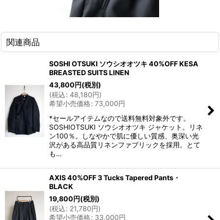
関連商品
SOSHI OTSUKI ソウシオオツキ 40%OFF KESA
BREASTED SUITS LINEN
43,800
円
(税別)
(
税込
:
48,180
円
)
希望小売価格
:
73,000
円
*セールアイテムなので送料無料対象外です。
SOSHIOTSUKI ソウシオオツキ ジャケット。リネ
ン100％。しなやかで肌に優しい質感、奥深い光
沢がある高品質リネンファブリックを採用。とて
も…
AXIS 40%OFF 3 Tucks Tapered Pants・
BLACK
19,800
円
(税別)
(
税込
:
21,780
円
)
希望小売価格
:
33,000
円