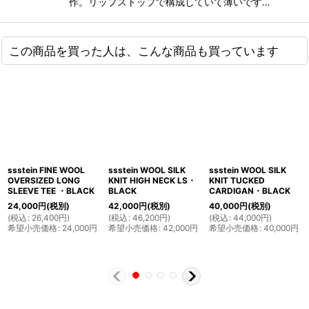
作。リップストップで構成していて薄いです…
この商品を買った人は、こんな商品も買っています
ssstein FINE WOOL
ssstein WOOL SILK
ssstein WOOL SILK
OVERSIZED LONG
KNIT HIGH NECK LS・
KNIT TUCKED
SLEEVE TEE ・BLACK
BLACK
CARDIGAN・BLACK
24,000
円
(税別)
42,000
円
(税別)
40,000
円
(税別)
(
税込
:
26,400
円
)
(
税込
:
46,200
円
)
(
税込
:
44,000
円
)
希望小売価格
:
24,000
円
希望小売価格
:
42,000
円
希望小売価格
:
40,000
円